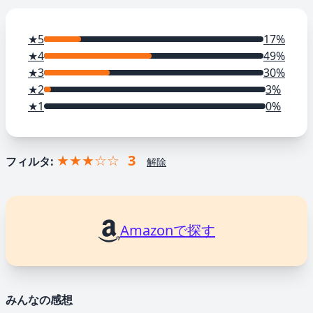
★5
17%
★4
49%
★3
30%
★2
3%
★1
0%
★★★☆☆
3
フィルタ:
解除
Amazonで探す
みんなの感想