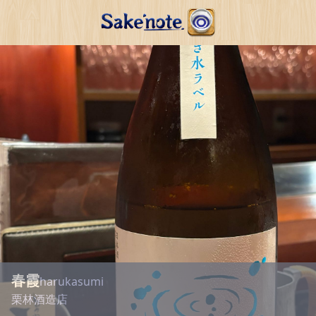
春霞
harukasumi
栗林酒造店