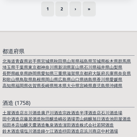
1
2
›
»
都道府県
北海道
青森県
岩手県
宮城県
秋田県
山形県
福島県
茨城県
栃木県
群馬県
埼玉県
千葉県
東京都
神奈川県
新潟県
富山県
石川県
福井県
山梨県
長野県
岐阜県
静岡県
愛知県
三重県
滋賀県
京都府
大阪府
兵庫県
奈良県
和歌山県
鳥取県
島根県
岡山県
広島県
山口県
徳島県
香川県
愛媛県
高知県
福岡県
佐賀県
長崎県
熊本県
大分県
宮崎県
鹿児島県
沖縄県
酒造 (1758)
土屋酒造店
古川酒造
廣戸川酒造
宗政酒造
半澤酒造店
石川酒造場
田中酒造店
藤居酒造
秋田醸造
嶋谷酒場
雲山銘醸
旭日酒造
池田屋酒造
稲田本店
仙醸
天鷹酒造
亀泉酒造
濵田酒造株式会社
若関酒造
鈴木酒造場
塩川酒造
鐘ケ江酒造
枡田酒造店
浜川商店
中村酒場