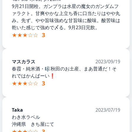
9月21日開栓。ガンプラは水星の魔女のガンダムフ
ァラクト。甘爽やかな上立ち香に口当たりはやや丸
み。先ず、やや旨味強めな甘旨味に酸味。酸苦味は
乾いた感じで強めで〆る。9月23日完飲。
★★★☆☆
3
マスカラス
2023/09/19
春霞・純米酒・🎼秋田のお土産、まあ普通だ！そ
れではかんぱーい❗️
★★★☆☆
3
Taka
2023/07/19
わき水ラベル
沖縄県 きち屋にて
★★★☆☆
3