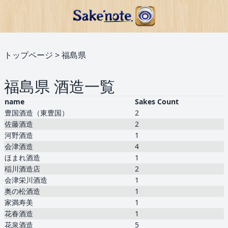
トップページ
>
福島県
福島県 酒造一覧
name
Sakes Count
豊国酒造（東豊国）
2
佐藤酒造
2
河野酒造
1
会津酒造
4
ほまれ酒造
1
稲川酒造店
2
会津栄川酒造
1
奥の松酒造
1
家満寿美
1
花春酒造
1
花泉酒造
5