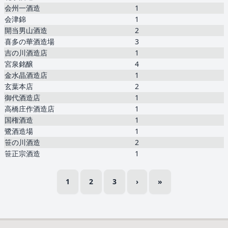
会州一酒造
1
会津錦
1
開当男山酒造
2
喜多の華酒造場
3
吉の川酒造店
1
宮泉銘醸
4
金水晶酒造店
1
玄葉本店
2
御代酒造店
1
高橋庄作酒造店
1
国権酒造
1
鷺酒造場
1
笹の川酒造
2
笹正宗酒造
1
1
2
3
›
»