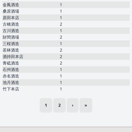
金鳳酒造
1
桑原酒場
1
原田本店
1
古橋酒造
2
古川酒造
1
財間酒場
2
三桜酒造
1
若林酒造
2
酒持田本店
2
青砥酒造
2
石州酒造
1
赤名酒造
1
池月酒造
1
竹下本店
1
1
2
›
»