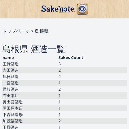
トップページ
>
島根県
島根県 酒造一覧
name
Sakes Count
王祿酒造
3
吉田酒造
2
旭日酒造
2
一宮酒造
1
隠岐酒造
2
右田本店
1
奥出雲酒造
1
岡田屋本店
1
下森酒造場
1
加茂福酒造
2
玉櫻酒造
1