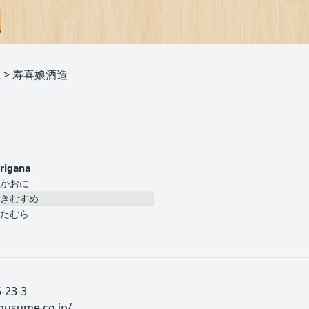
県
>
寿喜娘酒造
urigana
かおに
きむすめ
たむら
23-3
musume.co.jp/