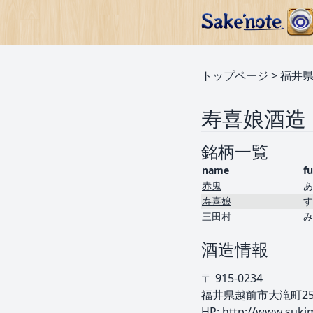
トップページ
>
福井
寿喜娘酒造
銘柄一覧
name
f
赤鬼
あ
寿喜娘
す
三田村
み
酒造情報
〒 915-0234
福井県越前市大滝町25-
HP:
http://www.suki