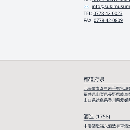
✉️:
info@sukimusume
TEL: ︎
0778-42-0023
FAX:
0778-42-0809
都道府県
北海道
青森県
岩手県
宮城
福井県
山梨県
長野県
岐阜
山口県
徳島県
香川県
愛媛
酒造 (1758)
中勝酒造
福六酒造
御車酒