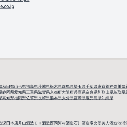
.co.jp
県
秋田県
山形県
福島県
茨城県
栃木県
群馬県
埼玉県
千葉県
東京都
神奈川県
県
静岡県
愛知県
三重県
滋賀県
京都府
大阪府
兵庫県
奈良県
和歌山県
鳥取県
県
高知県
福岡県
佐賀県
長崎県
熊本県
大分県
宮崎県
鹿児島県
沖縄県
造深田本店
月山酒造
ＥＨ酒造
西岡河村酒造
石川酒造場
比婆美人酒造
池浦