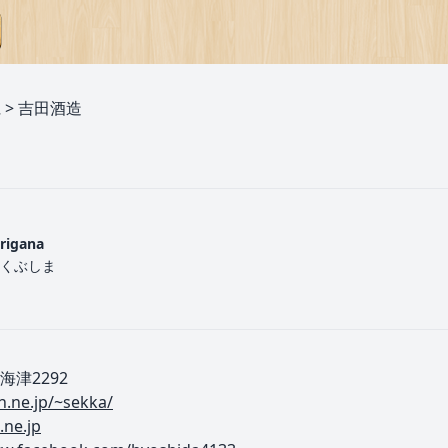
県
>
吉田酒造
urigana
くぶしま
津2292
.ne.jp/~sekka/
.ne.jp