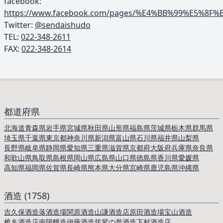
facebook:
https://www.facebook.com/pages/%E4%BB%99%E5%
Twitter:
@sendaishudo
TEL: ︎
022-348-2611
FAX:
022-348-2614
都道府県
北海道
青森県
岩手県
宮城県
秋田県
山形県
福島県
茨城県
栃木県
群馬県
埼玉県
千葉県
東京都
神奈川県
新潟県
富山県
石川県
福井県
山梨県
長野県
岐阜県
静岡県
愛知県
三重県
滋賀県
京都府
大阪府
兵庫県
奈良県
和歌山県
鳥取県
島根県
岡山県
広島県
山口県
徳島県
香川県
愛媛県
高知県
福岡県
佐賀県
長崎県
熊本県
大分県
宮崎県
鹿児島県
沖縄県
酒造 (1758)
吉久保酒造
落酒造場
関原酒造
山謙酒造店
原田酒造場
宝山酒造
椎名酒造店
南陽釀造
伊藤酒造
筑紫の誉酒造
下村酒造店