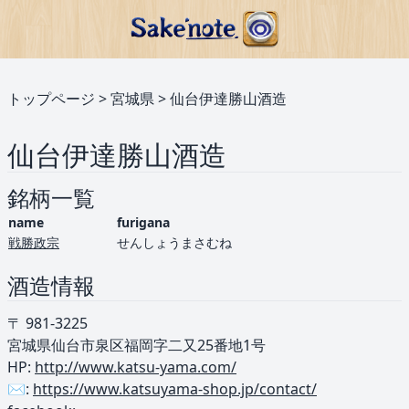
トップページ
>
宮城県
>
仙台伊達勝山酒造
仙台伊達勝山酒造
銘柄一覧
name
furigana
戦勝政宗
せんしょうまさむね
酒造情報
〒 981-3225
宮城県仙台市泉区福岡字二又25番地1号
HP:
http://www.katsu-yama.com/
✉️:
https://www.katsuyama-shop.jp/contact/