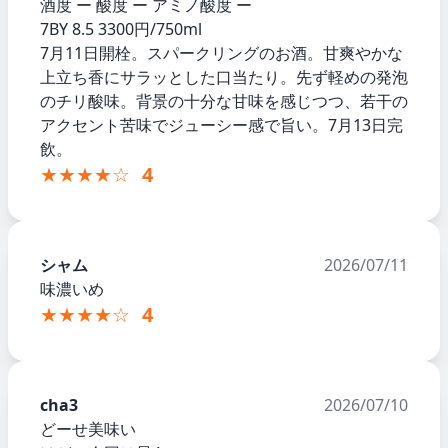
酒度 ー 酸度 ー アミノ酸度 ー
7BY 8.5 3300円/750ml
7月11日開栓。スパークリングのお酒。甘爽やかな
上立ち香にサラッとした口当たり。先ず軽めの発泡
のチリ酸味。背景の十分な甘味を感じつつ、若干の
アクセント苦味でジューシー感で旨い。7月13日完
飲。
★★★★☆
4
シャム
2026/07/11
味濃いめ
★★★★☆
4
cha3
2026/07/10
どーせ美味い