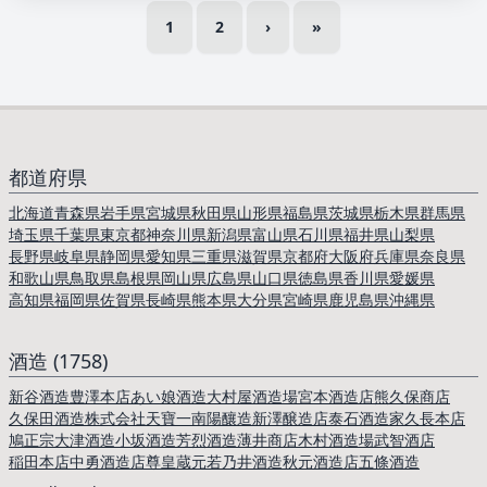
1
2
›
»
都道府県
北海道
青森県
岩手県
宮城県
秋田県
山形県
福島県
茨城県
栃木県
群馬県
埼玉県
千葉県
東京都
神奈川県
新潟県
富山県
石川県
福井県
山梨県
長野県
岐阜県
静岡県
愛知県
三重県
滋賀県
京都府
大阪府
兵庫県
奈良県
和歌山県
鳥取県
島根県
岡山県
広島県
山口県
徳島県
香川県
愛媛県
高知県
福岡県
佐賀県
長崎県
熊本県
大分県
宮崎県
鹿児島県
沖縄県
酒造 (1758)
新谷酒造
豊澤本店
あい娘酒造
大村屋酒造場
宮本酒造店
熊久保商店
久保田酒造
株式会社天寶一
南陽釀造
新澤醸造店
泰石酒造
家久長本店
鳩正宗
大津酒造
小坂酒造
芳烈酒造
薄井商店
木村酒造場
武智酒店
稲田本店
中勇酒造店
尊皇蔵元
若乃井酒造
秋元酒造店
五條酒造