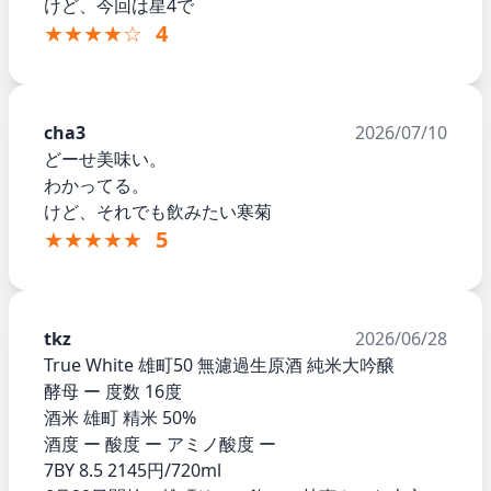
けど、今回は星4で
★★★★☆
4
cha3
2026/07/10
どーせ美味い。
わかってる。
けど、それでも飲みたい寒菊
★★★★★
5
tkz
2026/06/28
True White 雄町50 無濾過生原酒 純米大吟醸
酵母 ー 度数 16度
酒米 雄町 精米 50%
酒度 ー 酸度 ー アミノ酸度 ー
7BY 8.5 2145円/720ml