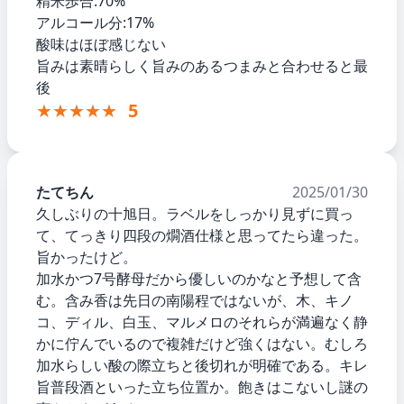
精米歩合:70%
アルコール分:17%
酸味はほぼ感じない
旨みは素晴らしく旨みのあるつまみと合わせると最
後
★★★★★
5
たてちん
2025/01/30
久しぶりの十旭日。ラベルをしっかり見ずに買っ
て、てっきり四段の燗酒仕様と思ってたら違った。
旨かったけど。
加水かつ7号酵母だから優しいのかなと予想して含
む。含み香は先日の南陽程ではないが、木、キノ
コ、ディル、白玉、マルメロのそれらが満遍なく静
かに佇んでいるので複雑だけど強くはない。むしろ
加水らしい酸の際立ちと後切れが明確である。キレ
旨普段酒といった立ち位置か。飽きはこないし謎の