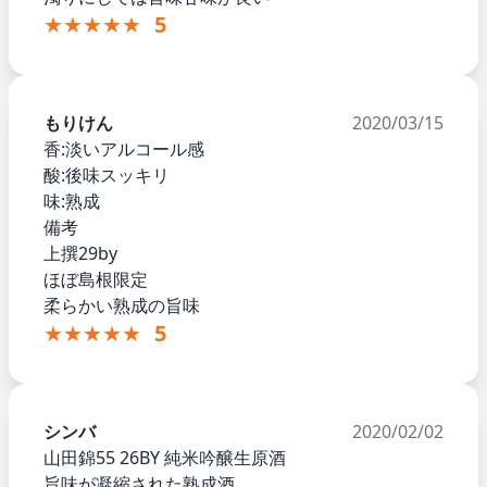
★★★★★
5
もりけん
2020/03/15
香:淡いアルコール感
酸:後味スッキリ
味:熟成
備考
上撰29by
ほぼ島根限定
柔らかい熟成の旨味
★★★★★
5
シンバ
2020/02/02
山田錦55 26BY 純米吟醸生原酒
旨味が凝縮された熟成酒。