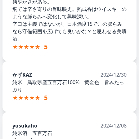
爽やかさがある。
燗では辛さ寄りの旨味映え。熟成香はウイスキーの
ような膨らみへ変化して興味深い。
辛口は主義ではないが、日本酒度15でこの膨らみ
なら守備範囲を広げても良いかな？と思わせる美燗
酒。
★★★★★
5
かずKAZ
2024/12/30
純米 鳥取県産五百万石100% 黄金色 旨みたっ
ぷり
★★★★★
5
yusukaho
2024/12/08
純米酒 五百万石