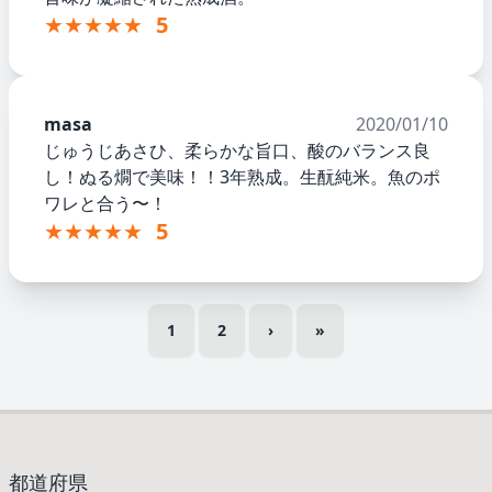
★★★★★
5
masa
2020/01/10
じゅうじあさひ、柔らかな旨口、酸のバランス良
し！ぬる燗で美味！！3年熟成。生酛純米。魚のポ
ワレと合う〜！
★★★★★
5
1
2
›
»
都道府県