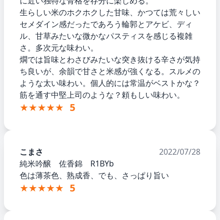
に近い独特な骨格を存分に楽しめる。
生らしい米のホクホクした甘味、かつては荒々しい
セメダイン感だったであろう輪郭とアケビ、ディ
ル、甘草みたいな微かなパスティスを感じる複雑
さ。多次元な味わい。
燗では旨味とわさびみたいな突き抜ける辛さが気持
ち良いが、余韻で甘さと米感が強くなる。スルメの
ような太い味わい。個人的には常温がベストかな？
筋を通す中堅上司のような？頼もしい味わい。
★★★★★
5
こまさ
2022/07/28
純米吟醸 佐香錦 R1BYb
色は薄茶色、熟成香、でも、さっぱり旨い
★★★★★
5