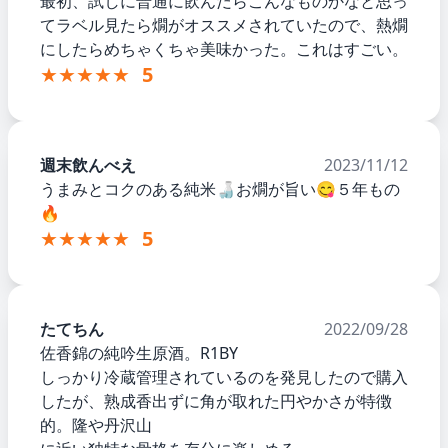
最初、試しに普通に飲んだらこんなものかなと思っ
てラベル見たら燗がオススメされていたので、熱燗
にしたらめちゃくちゃ美味かった。これはすごい。
★★★★★
5
週末飲んべえ
2023/11/12
うまみとコクのある純米🍶お燗が旨い😋５年もの
🔥
★★★★★
5
たてちん
2022/09/28
佐香錦の純吟生原酒。R1BY
しっかり冷蔵管理されているのを発見したので購入
したが、熟成香出ずに角が取れた円やかさが特徴
的。隆や丹沢山