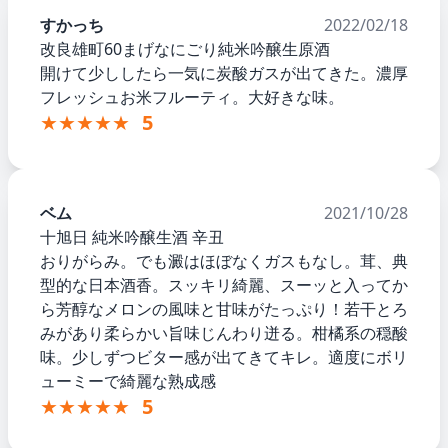
すかっち
2022/02/18
改良雄町60まげなにごり純米吟醸生原酒
開けて少ししたら一気に炭酸ガスが出てきた。濃厚
フレッシュお米フルーティ。大好きな味。
★★★★★
5
ベム
2021/10/28
十旭日 純米吟醸生酒 辛丑
おりがらみ。でも澱はほぼなくガスもなし。茸、典
型的な日本酒香。スッキリ綺麗、スーッと入ってか
ら芳醇なメロンの風味と甘味がたっぷり！若干とろ
みがあり柔らかい旨味じんわり迸る。柑橘系の穏酸
味。少しずつビター感が出てきてキレ。適度にボリ
ューミーで綺麗な熟成感
★★★★★
5