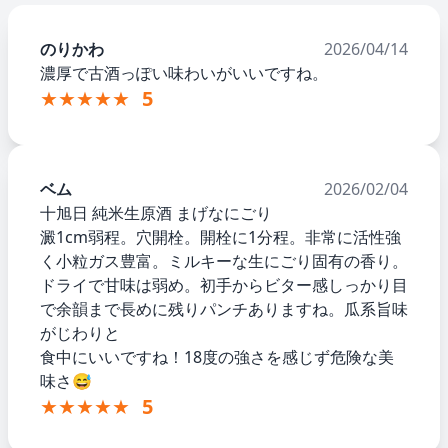
のりかわ
2026/04/14
濃厚で古酒っぽい味わいがいいですね。
★★★★★
5
ベム
2026/02/04
十旭日 純米生原酒 まげなにごり
澱1cm弱程。穴開栓。開栓に1分程。非常に活性強
く小粒ガス豊富。ミルキーな生にごり固有の香り。
ドライで甘味は弱め。初手からビター感しっかり目
で余韻まで長めに残りパンチありますね。瓜系旨味
がじわりと
食中にいいですね！18度の強さを感じず危険な美
味さ😅
★★★★★
5