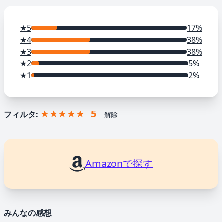
★5
17%
★4
38%
★3
38%
★2
5%
★1
2%
★★★★★
5
フィルタ:
解除
Amazonで探す
みんなの感想