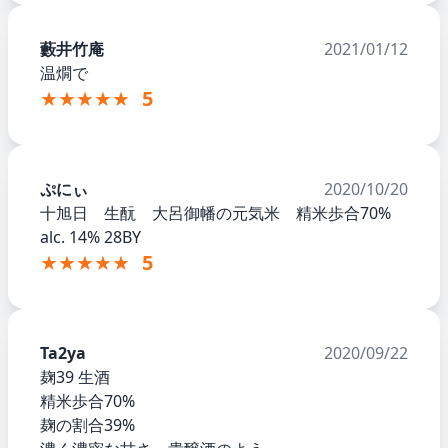
藪井竹庵
2021/01/12
温燗で
★★★★★
5
ぷにぃ
2020/10/20
十旭日 生酛 大呂御幡の元気米 精米歩合70%
alc. 14% 28BY
★★★★★
5
Ta2ya
2020/09/22
麹39 生酒
精米歩合70%
麹の割合39%