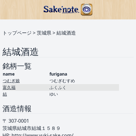
トップページ
>
茨城県
>
結城酒造
結城酒造
銘柄一覧
name
furigana
つむぎ娘
つむぎむすめ
富久福
ふくふく
結
ゆい
酒造情報
〒 307-0001
茨城県結城市結城１５８９
HP:
http://www.yuki-sake.com/