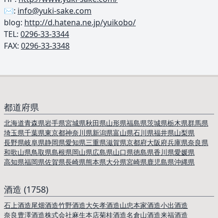
✉️:
info@yuki-sake.com
blog:
http://d.hatena.ne.jp/yuikobo/
TEL: ︎
0296-33-3344
FAX:
0296-33-3348
都道府県
北海道
青森県
岩手県
宮城県
秋田県
山形県
福島県
茨城県
栃木県
群馬県
埼玉県
千葉県
東京都
神奈川県
新潟県
富山県
石川県
福井県
山梨県
長野県
岐阜県
静岡県
愛知県
三重県
滋賀県
京都府
大阪府
兵庫県
奈良県
和歌山県
鳥取県
島根県
岡山県
広島県
山口県
徳島県
香川県
愛媛県
高知県
福岡県
佐賀県
長崎県
熊本県
大分県
宮崎県
鹿児島県
沖縄県
酒造 (1758)
石上酒造
尾畑酒造
竹野酒造
大矢孝酒造
山忠本家酒造
小出酒造
奈良豊澤酒造株式会社
麻生本店
菊桂酒造
名倉山酒造
来福酒造