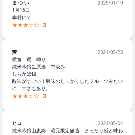
ま つ い
2025/01/19
1月16日
幸村にて
★★★☆☆
3
莢
2024/05/23
横笛 鶯 囀り
純米吟醸生原酒 中汲み
しらかば錦
酸味がすごい！酸味のしっかりしたフルーツみたい
に、甘さもあり。
★★★☆☆
3
ヒロ
2024/05/04
純米吟醸山恵錦 蔵元限定醸造 まったり感と味わ