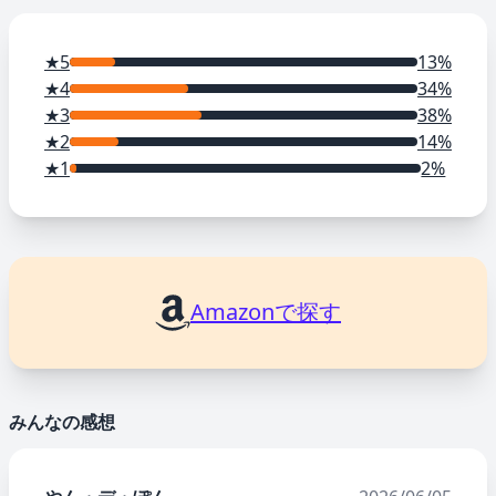
★5
13%
★4
34%
★3
38%
★2
14%
★1
2%
Amazonで探す
みんなの感想