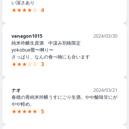
い深さあり
★★★★☆
4
vanagon1015
2024/03/30
純米吟醸生原酒 中汲み別格限定
yokobue鶯〜囀り〜
さっぱり、なんの食べ物にも合います
★★★☆☆
3
ナオ
2024/03/21
春穂の香純米吟醸うすにごり生酒。やや酸味甘にが
やや軽め。
★★★★★
5