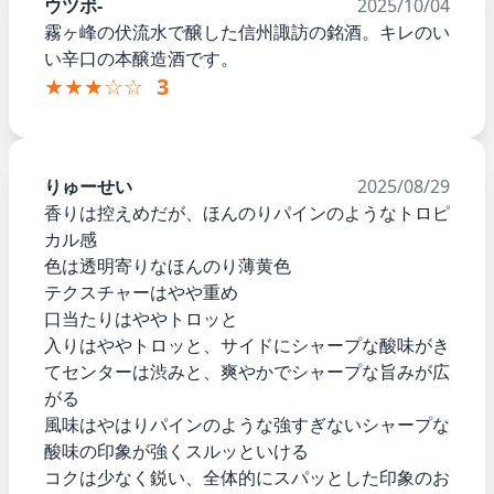
ウツボ-
2025/10/04
霧ヶ峰の伏流水で醸した信州諏訪の銘酒。キレのい
い辛口の本醸造酒です。
★★★☆☆
3
りゅーせい
2025/08/29
香りは控えめだが、ほんのりパインのようなトロピ
カル感
色は透明寄りなほんのり薄黄色
テクスチャーはやや重め
口当たりはややトロッと
入りはややトロッと、サイドにシャープな酸味がき
てセンターは渋みと、爽やかでシャープな旨みが広
がる
風味はやはりパインのような強すぎないシャープな
酸味の印象が強くスルッといける
コクは少なく鋭い、全体的にスパッとした印象のお