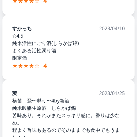
★★★★☆
4
すかっち
2023/04/10
☆4.5
純米活性にごり酒(しらかば錦)
よくある活性濁り酒
限定酒
★★★★☆
4
莢
2023/01/25
横笛 鶯〜囀り〜4by新酒
純米吟醸生原酒 しらかば錦
苦味あり。それがまたスッキリ感に。香りは少な
め。
程よく旨味もあるのでそのままでも食中でもうま