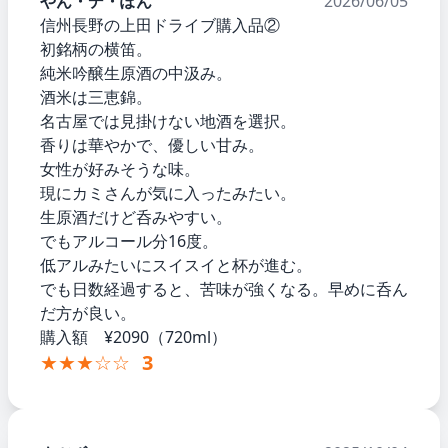
やん・デ・ぽん
2026/06/05
信州長野の上田ドライブ購入品②
初銘柄の横笛。
純米吟醸生原酒の中汲み。
酒米は三恵錦。
名古屋では見掛けない地酒を選択。
香りは華やかで、優しい甘み。
女性が好みそうな味。
現にカミさんが気に入ったみたい。
生原酒だけど呑みやすい。
でもアルコール分16度。
低アルみたいにスイスイと杯が進む。
でも日数経過すると、苦味が強くなる。早めに呑ん
だ方が良い。
購入額 ¥2090（720ml）
★★★☆☆
3