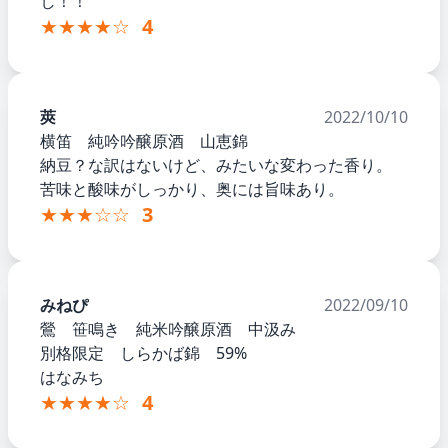
し！！
★★★★☆
4
莢
2022/10/10
横笛 純吟吟醸原酒 山恵錦
納豆？な訳はないけど、みたいな変わった香り。
苦味と酸味がしっかり、奥には旨味あり。
★★★☆☆
3
みねぴ
2022/09/10
鶯 笹鳴き 純米吟醸原酒 中汲み
別格限定 しらかば錦 59%
はなみち
★★★★☆
4