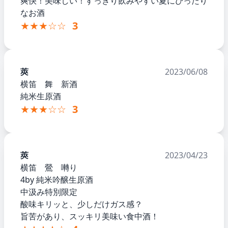
爽快！美味しい！すっきり飲みやすい夏にぴったり
なお酒
★★★☆☆
3
莢
2023/06/08
横笛 舞 新酒
純米生原酒
★★★☆☆
3
莢
2023/04/23
横笛 鶯 囀り
4by 純米吟醸生原酒
中汲み特別限定
酸味キリッと、少しだけガス感？
旨苦があり、スッキリ美味い食中酒！