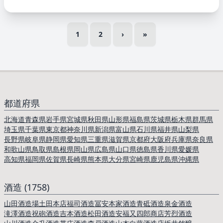
1
2
›
»
都道府県
北海道
青森県
岩手県
宮城県
秋田県
山形県
福島県
茨城県
栃木県
群馬県
埼玉県
千葉県
東京都
神奈川県
新潟県
富山県
石川県
福井県
山梨県
長野県
岐阜県
静岡県
愛知県
三重県
滋賀県
京都府
大阪府
兵庫県
奈良県
和歌山県
鳥取県
島根県
岡山県
広島県
山口県
徳島県
香川県
愛媛県
高知県
福岡県
佐賀県
長崎県
熊本県
大分県
宮崎県
鹿児島県
沖縄県
酒造 (1758)
山田酒造場
土田本店
福司酒造
冨安本家酒造
青砥酒造
泉金酒造
滝澤酒造
祝砲酒造
吉本酒造
松田酒造
安福又四郎商店
芳烈酒造