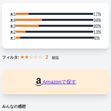
★5
17%
★4
34%
★3
30%
★2
13%
★1
6%
★★☆☆☆
2
フィルタ:
解除
Amazonで探す
みんなの感想