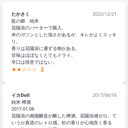
たかさく
2022/12/21
藍の郷 純米
花陽浴のバーターで購入。
米のガツンとした強さがあるが、キレがよくスッキ
リ。
香りは花陽浴に通ずる物がある。
甘味はほぼなくとてもドライ。
辛口は得意ではない。
★★☆☆☆
2
イカDoll
2017/06/16
純米 樽酒
2017.01.06
花陽浴の南陽醸造が醸した樽酒。花陽浴感ゼロ。て
いうか真逆のレトロ感。杉の香りが心地良く香る