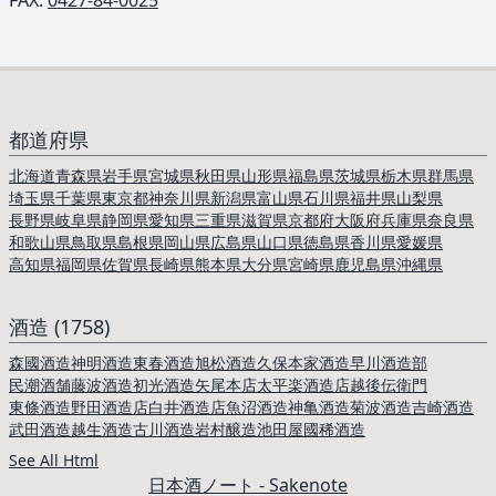
FAX:
0427-84-0025
都道府県
北海道
青森県
岩手県
宮城県
秋田県
山形県
福島県
茨城県
栃木県
群馬県
埼玉県
千葉県
東京都
神奈川県
新潟県
富山県
石川県
福井県
山梨県
長野県
岐阜県
静岡県
愛知県
三重県
滋賀県
京都府
大阪府
兵庫県
奈良県
和歌山県
鳥取県
島根県
岡山県
広島県
山口県
徳島県
香川県
愛媛県
高知県
福岡県
佐賀県
長崎県
熊本県
大分県
宮崎県
鹿児島県
沖縄県
酒造 (1758)
森國酒造
神明酒造
東春酒造
旭松酒造
久保本家酒造
早川酒造部
民潮酒舗
藤波酒造
初光酒造
矢尾本店
太平楽酒造店
越後伝衛門
東條酒造
野田酒造店
白井酒造店
魚沼酒造
神亀酒造
菊波酒造
吉崎酒造
武田酒造
越生酒造
古川酒造
岩村醸造
池田屋
國稀酒造
See All Html
日本酒ノート - Sakenote