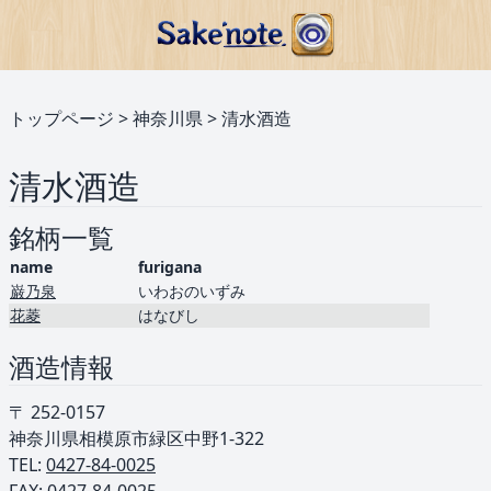
トップページ
>
神奈川県
>
清水酒造
清水酒造
銘柄一覧
name
furigana
巌乃泉
いわおのいずみ
花菱
はなびし
酒造情報
〒 252-0157
神奈川県相模原市緑区中野1-322
TEL: ︎
0427-84-0025