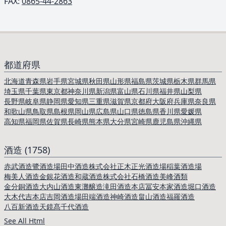
FAX:
0865-44-2863
都道府県
北海道
青森県
岩手県
宮城県
秋田県
山形県
福島県
茨城県
栃木県
群馬県
埼玉県
千葉県
東京都
神奈川県
新潟県
富山県
石川県
福井県
山梨県
長野県
岐阜県
静岡県
愛知県
三重県
滋賀県
京都府
大阪府
兵庫県
奈良県
和歌山県
鳥取県
島根県
岡山県
広島県
山口県
徳島県
香川県
愛媛県
高知県
福岡県
佐賀県
長崎県
熊本県
大分県
宮崎県
鹿児島県
沖縄県
酒造 (1758)
赤武酒造
鷺酒造場
田中酒造株式会社
正木正光酒造場
稲葉酒造場
梅美人酒造
金銀花酒造
和蔵酒造株式会社
石橋酒造
美峰酒類
金分銅酒造
大内山酒造
東灘醸造
滝田酒造本店
冨安本家酒造
堀口酒造
大木代吉本店
吉岡酒造場
田端酒造
神崎酒造
畠山酒造
福羅酒造
八百新酒造
天鏡
髙千代酒造
See All Html