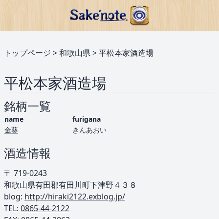
トップページ
>
和歌山県
>
平松本家酒造場
平松本家酒造場
銘柄一覧
name
furigana
金葵
きんあおい
酒造情報
〒 719-0243
和歌山県有田郡有田川町下津野４３８
blog:
http://hiraki2122.exblog.jp/
TEL: ︎
0865-44-2122