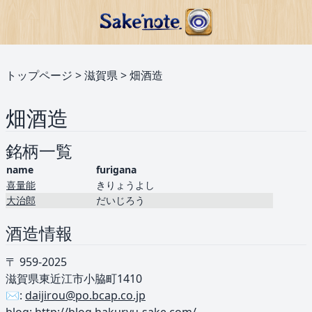
トップページ
>
滋賀県
>
畑酒造
畑酒造
銘柄一覧
name
furigana
喜量能
きりょうよし
大治郎
だいじろう
酒造情報
〒 959-2025
滋賀県東近江市小脇町1410
✉️:
daijirou@po.bcap.co.jp