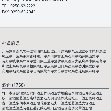
blog:
http://blog.hakuryu-sake.com/
TEL: ︎
0250-62-2222
FAX:
0250-62-2942
都道府県
北海道
青森県
岩手県
宮城県
秋田県
山形県
福島県
茨城県
栃木県
群馬県
埼玉県
千葉県
東京都
神奈川県
新潟県
富山県
石川県
福井県
山梨県
長野県
岐阜県
静岡県
愛知県
三重県
滋賀県
京都府
大阪府
兵庫県
奈良県
和歌山県
鳥取県
島根県
岡山県
広島県
山口県
徳島県
香川県
愛媛県
高知県
福岡県
佐賀県
長崎県
熊本県
大分県
宮崎県
鹿児島県
沖縄県
酒造 (1758)
竹下本店
飯沼醸造
稲田酒造
竹鶴酒造
坊垣醸造
李白酒造
寿虎屋酒造
秋田清酒
佐藤酒造店
晴雲酒造
奥羽自慢株式会社
苅田酒造
雪椿酒造
古田酒造
多胡本家酒造場
花春酒造
丸一酒造
近藤酒造
大塚酒造
清龍酒造
酒造長生社
菱友醸造
亀田屋酒造店
喜多の華酒造場