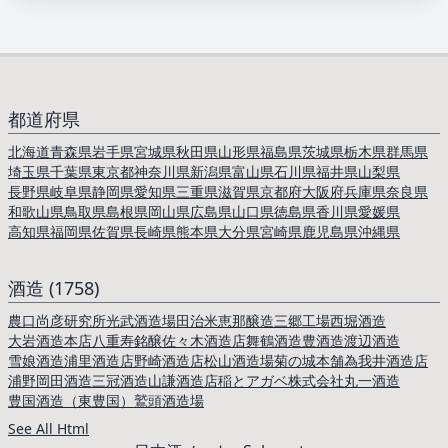
都道府県
北海道
青森県
岩手県
宮城県
秋田県
山形県
福島県
茨城県
栃木県
群馬県
埼玉県
千葉県
東京都
神奈川県
新潟県
富山県
石川県
福井県
山梨県
長野県
岐阜県
静岡県
愛知県
三重県
滋賀県
京都府
大阪府
兵庫県
奈良県
和歌山県
鳥取県
島根県
岡山県
広島県
山口県
徳島県
香川県
愛媛県
高知県
福岡県
佐賀県
長崎県
熊本県
大分県
宮崎県
鹿児島県
沖縄県
酒造 (1758)
農口尚彦研究所
光武酒造場
田治米
恵那醸造三郷工場
西堀酒造
大岩酒造本店
八重寿銘醸
佐々木酒造店
舞鶴酒造
豊酒造
渡辺酒造
雪娘酒造
浦里酒造店
野崎酒造店
松山酒造場
菊の城本舗
為我井酒造店
浦野
岡田酒造
三冠酒造
山謙酒造店
稲とアガベ株式会社
丸一酒造
豊国酒造（東豊国）
鷲頭酒造場
See All Html