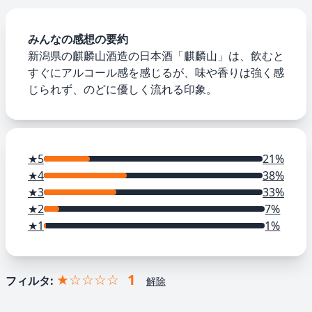
みんなの感想の要約
新潟県の麒麟山酒造の日本酒「麒麟山」は、飲むと
すぐにアルコール感を感じるが、味や香りは強く感
じられず、のどに優しく流れる印象。
★5
21%
★4
38%
★3
33%
★2
7%
★1
1%
★☆☆☆☆
1
フィルタ:
解除