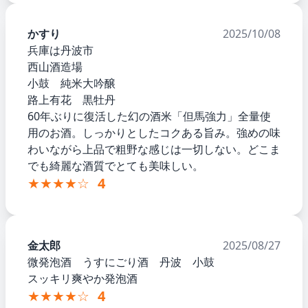
かすり
2025/10/08
兵庫は丹波市
西山酒造場
小鼓 純米大吟醸
路上有花 黒牡丹
60年ぶりに復活した幻の酒米「但馬強力」全量使
用のお酒。しっかりとしたコクある旨み。強めの味
わいながら上品で粗野な感じは一切しない。どこま
でも綺麗な酒質でとても美味しい。
★★★★☆
4
金太郎
2025/08/27
微発泡酒 うすにごり酒 丹波 小鼓
スッキリ爽やか発泡酒
★★★★☆
4