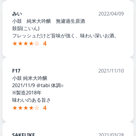
みい
2022/04/09
小鼓 純米大吟醸 無濾過生原酒
鼓韻(こいん)
フレッシュだけど旨味が強く、味わい深いお酒。
★★★★☆
4
F17
2021/11/10
小鼓 純米大吟醸
2021/11/9 ＠tabi 体調○
※製造2018年
味わいのある旨さ
★★★★☆
4
SAKELIKE
2021/03/28