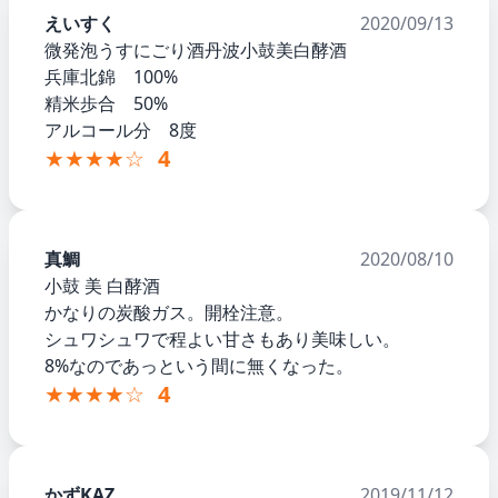
えいすく
2020/09/13
微発泡うすにごり酒丹波小鼓美白酵酒
兵庫北錦 100%
精米歩合 50%
アルコール分 8度
★★★★☆
4
真鯛
2020/08/10
小鼓 美 白酵酒
かなりの炭酸ガス。開栓注意。
シュワシュワで程よい甘さもあり美味しい。
8%なのであっという間に無くなった。
★★★★☆
4
かずKAZ
2019/11/12