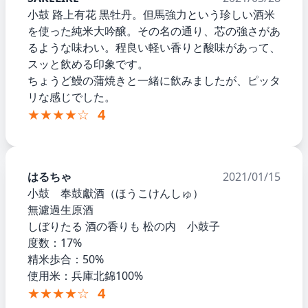
小鼓 路上有花 黒牡丹。但馬強力という珍しい酒米
を使った純米大吟醸。その名の通り、芯の強さがあ
るような味わい。程良い軽い香りと酸味があって、
スッと飲める印象です。
ちょうど鰻の蒲焼きと一緒に飲みましたが、ピッタ
リな感じでした。
★★★★☆
4
はるちゃ
2021/01/15
小鼓 奉鼓獻酒（ほうこけんしゅ）
無濾過生原酒
しぼりたる 酒の香りも 松の内 小鼓子
度数：17%
精米歩合：50%
使用米：兵庫北錦100%
★★★★☆
4