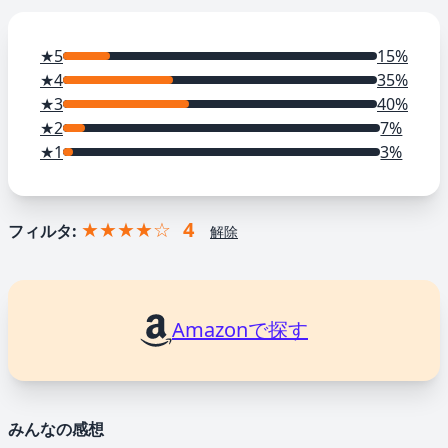
★5
15%
★4
35%
★3
40%
★2
7%
★1
3%
★★★★☆
4
フィルタ:
解除
Amazonで探す
みんなの感想