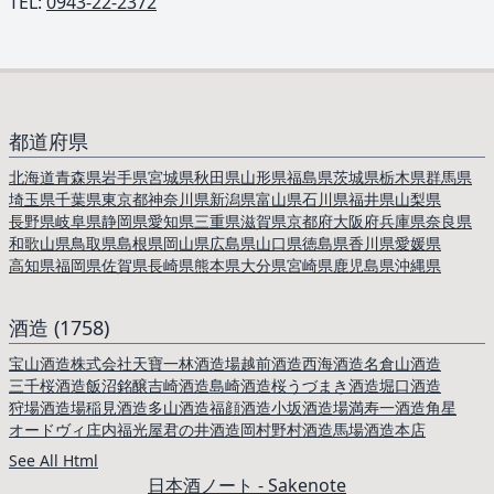
TEL: ︎
0943-22-2372
都道府県
北海道
青森県
岩手県
宮城県
秋田県
山形県
福島県
茨城県
栃木県
群馬県
埼玉県
千葉県
東京都
神奈川県
新潟県
富山県
石川県
福井県
山梨県
長野県
岐阜県
静岡県
愛知県
三重県
滋賀県
京都府
大阪府
兵庫県
奈良県
和歌山県
鳥取県
島根県
岡山県
広島県
山口県
徳島県
香川県
愛媛県
高知県
福岡県
佐賀県
長崎県
熊本県
大分県
宮崎県
鹿児島県
沖縄県
酒造 (1758)
宝山酒造
株式会社天寶一
林酒造場
越前酒造
西海酒造
名倉山酒造
三千桜酒造
飯沼銘醸
吉崎酒造
島崎酒造
桜うづまき酒造
堀口酒造
狩場酒造場
稲見酒造
多山酒造
福顔酒造
小坂酒造場
満寿一酒造
角星
オードヴィ庄内
福光屋
君の井酒造
岡村
野村酒造
馬場酒造本店
See All Html
日本酒ノート - Sakenote