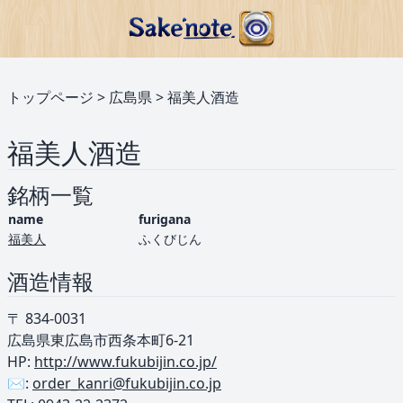
トップページ
>
広島県
>
福美人酒造
福美人酒造
銘柄一覧
name
furigana
福美人
ふくびじん
酒造情報
〒 834-0031
広島県東広島市西条本町6-21
HP:
http://www.fukubijin.co.jp/
✉️:
order_kanri@fukubijin.co.jp