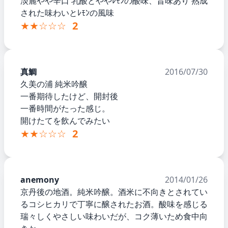
淡麗やや辛口 乳酸とややﾚﾓﾝの酸味、旨味あり 熟成
された味わいとﾚﾓﾝの風味
★★☆☆☆
2
真鯛
2016/07/30
久美の浦 純米吟醸
一番期待したけど、開封後
一番時間がたった感じ。
開けたてを飲んでみたい
★★☆☆☆
2
anemony
2014/01/26
京丹後の地酒。純米吟醸。酒米に不向きとされてい
るコシヒカリで丁寧に醸されたお酒。酸味を感じる
瑞々しくやさしい味わいだが、コク薄いため食中向