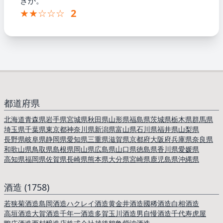
きか。
★★☆☆☆
2
都道府県
北海道
青森県
岩手県
宮城県
秋田県
山形県
福島県
茨城県
栃木県
群馬県
埼玉県
千葉県
東京都
神奈川県
新潟県
富山県
石川県
福井県
山梨県
長野県
岐阜県
静岡県
愛知県
三重県
滋賀県
京都府
大阪府
兵庫県
奈良県
和歌山県
鳥取県
島根県
岡山県
広島県
山口県
徳島県
香川県
愛媛県
高知県
福岡県
佐賀県
長崎県
熊本県
大分県
宮崎県
鹿児島県
沖縄県
酒造 (1758)
若狭菊酒造
島岡酒造
ハクレイ酒造
黄金井酒造
國稀酒造
白相酒造
高垣酒造
大賀酒造
千年一酒造
多賀
玉川酒造
男自慢酒造
千代寿虎屋