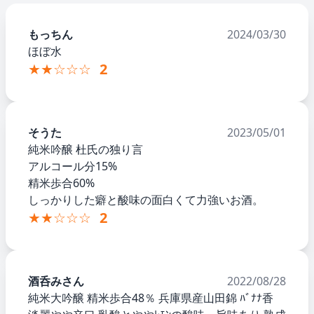
もっちん
2024/03/30
ほぼ水
★★☆☆☆
2
そうた
2023/05/01
純米吟醸 杜氏の独り言
アルコール分15%
精米歩合60%
しっかりした癖と酸味の面白くて力強いお酒。
★★☆☆☆
2
酒呑みさん
2022/08/28
純米大吟醸 精米歩合48％ 兵庫県産山田錦 ﾊﾞﾅﾅ香