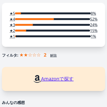
★5
8%
★4
52%
★3
24%
★2
15%
★1
1%
★★☆☆☆
2
フィルタ:
解除
Amazonで探す
みんなの感想