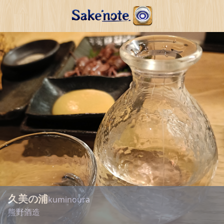
久美の浦
kuminoura
熊野酒造