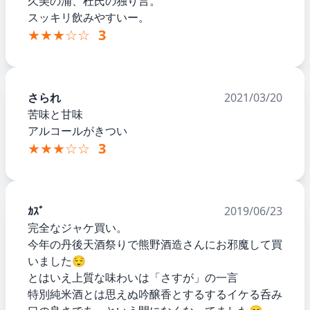
久美の浦、杜氏の独り言。
スッキリ飲みやすいー。
★★★☆☆
3
さられ
2021/03/20
苦味と甘味
アルコールがきつい
★★★☆☆
3
ｶｽﾞ
2019/06/23
完全なジャケ買い。
今年の丹後天酒祭りで熊野酒造さんにお邪魔して買
いました😌
とはいえ上質な味わいは「さすが」の一言
特別純米酒とは思えぬ吟醸香とするするイケる呑み