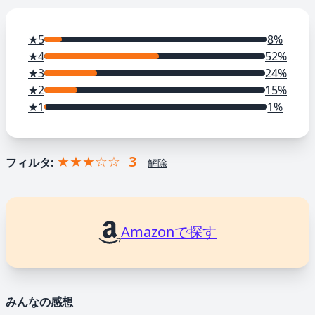
★5
8%
★4
52%
★3
24%
★2
15%
★1
1%
★★★☆☆
3
フィルタ:
解除
Amazonで探す
みんなの感想