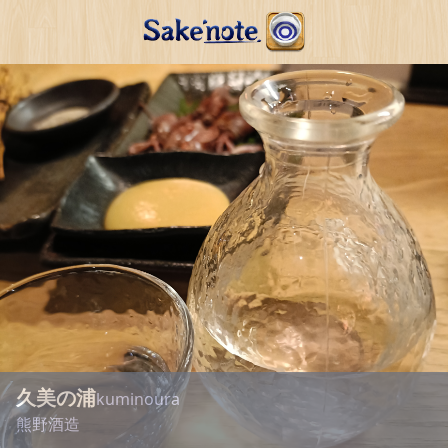
久美の浦
kuminoura
熊野酒造