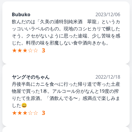
Bubuko
2023/12/06
飲んだのは「久美の浦特別純米酒 翠龍」というカ
ッコいいラベルのもの。現地のコシヒカリで醸した
そう。クセがないように思った途端、少し苦味を感
じた。料理の味を邪魔しない食中酒向きかも。
★★★☆☆
3
ヤングそのちゃん
2022/12/18
丹後半島にカニを食べに行った帰り道で寄った土産
物屋で買った1本。アルコール分がなんと19度の搾
りたて生原酒。「酒飲んでる〜」感満点で楽しみま
した😄
★★★☆☆
3