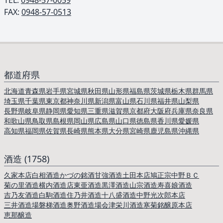
TEL: ︎
0948-57-0059
FAX:
0948-57-0513
都道府県
北海道
青森県
岩手県
宮城県
秋田県
山形県
福島県
茨城県
栃木県
群馬県
埼玉県
千葉県
東京都
神奈川県
新潟県
富山県
石川県
福井県
山梨県
長野県
岐阜県
静岡県
愛知県
三重県
滋賀県
京都府
大阪府
兵庫県
奈良県
和歌山県
鳥取県
島根県
岡山県
広島県
山口県
徳島県
香川県
愛媛県
高知県
福岡県
佐賀県
長崎県
熊本県
大分県
宮崎県
鹿児島県
沖縄県
酒造 (1758)
久家本店
白相酒造
かづの銘酒
甘強酒造
土田本店
鳩正宗
中野ＢＣ
菊の里酒造
横内酒造店
東亜酒造
黒澤酒造
山宗酒造
寿喜娘酒造
吉乃友酒造
白駒酒造
住乃井酒造
十八盛酒造
中野光次郎本店
三井酒造場
磐梯酒造
奥野酒造場
会津栄川酒造
寒菊銘醸
原本店
恵那醸造