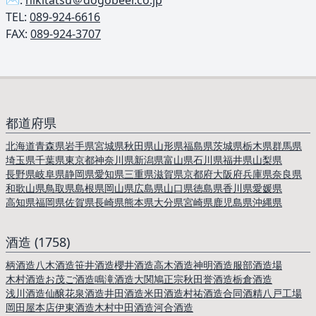
✉️:
nikitatsu＠dogobeer.co.jp
TEL: ︎
089-924-6616
FAX:
089-924-3707
都道府県
北海道
青森県
岩手県
宮城県
秋田県
山形県
福島県
茨城県
栃木県
群馬県
埼玉県
千葉県
東京都
神奈川県
新潟県
富山県
石川県
福井県
山梨県
長野県
岐阜県
静岡県
愛知県
三重県
滋賀県
京都府
大阪府
兵庫県
奈良県
和歌山県
鳥取県
島根県
岡山県
広島県
山口県
徳島県
香川県
愛媛県
高知県
福岡県
佐賀県
長崎県
熊本県
大分県
宮崎県
鹿児島県
沖縄県
酒造 (1758)
柄酒造
八木酒造
笹井酒造
櫻井酒造
高木酒造
神明酒造
服部酒造場
木村酒造
お茂ご酒造
鳴滝酒造
大関
鳩正宗
秋田誉酒造
栃倉酒造
浅川酒造
仙醸
花泉酒造
井田酒造
米田酒造
村祐酒造
合同酒精八戸工場
岡田屋本店
伊東酒造
木村中田酒造
河合酒造