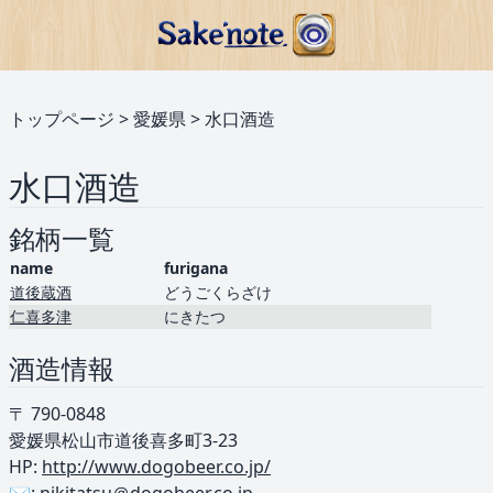
トップページ
>
愛媛県
>
水口酒造
水口酒造
銘柄一覧
name
furigana
道後蔵酒
どうごくらざけ
仁喜多津
にきたつ
酒造情報
〒 790-0848
愛媛県松山市道後喜多町3-23
HP:
http://www.dogobeer.co.jp/