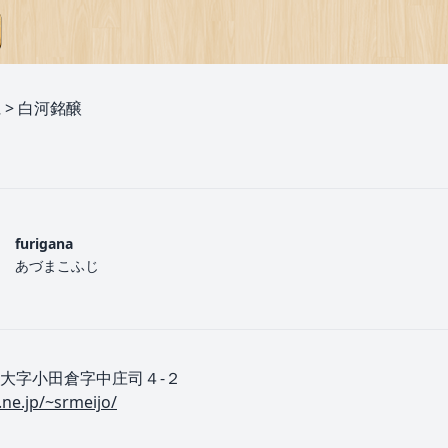
県
>
白河銘醸
furigana
あづまこふじ
大字小田倉字中庄司４-２
ne.jp/~srmeijo/