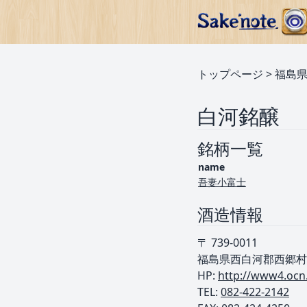
トップページ
>
福島
白河銘醸
銘柄一覧
name
吾妻小富士
酒造情報
〒 739-0011
福島県西白河郡西郷村
HP:
http://www4.ocn.
TEL: ︎
082-422-2142