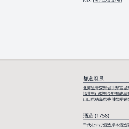
FAX:
082-424-4250
都道府県
北海道
青森県
岩手県
宮城
福井県
山梨県
長野県
岐阜
山口県
徳島県
香川県
愛媛
酒造 (1758)
千代むすび酒造
岸本酒造