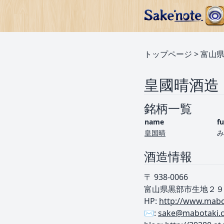
トップページ
>
富山
皇國晴酒造
銘柄一覧
name
f
皇国晴
み
酒造情報
〒 938-0066
富山県黒部市生地２９
HP:
http://www.mabot
✉️:
sake@mabotaki.c