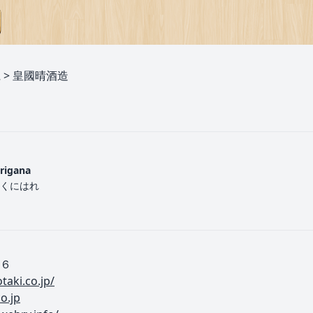
県
>
皇國晴酒造
urigana
くにはれ
６
aki.co.jp/
o.jp