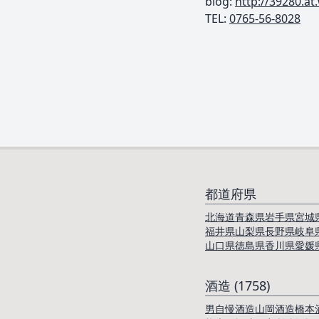
blog:
http://39280.at
TEL: ︎
0765-56-8028
都道府県
北海道
青森県
岩手県
宮城
福井県
山梨県
長野県
岐阜
山口県
徳島県
香川県
愛媛
酒造 (1758)
男自慢酒造
山岡酒造
橋本