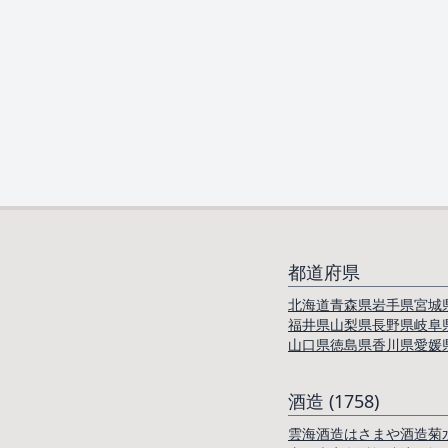
都道府県
北海道
青森県
岩手県
宮城
福井県
山梨県
長野県
岐阜
山口県
徳島県
香川県
愛媛
酒造 (1758)
雲海酒造
はさまや酒造
菊