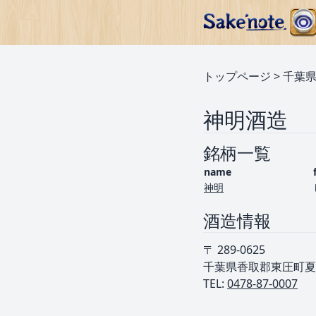
トップページ
>
千葉
神明酒造
銘柄一覧
name
神明
酒造情報
〒 289-0625
千葉県香取郡東圧町夏目
TEL: ︎
0478-87-0007