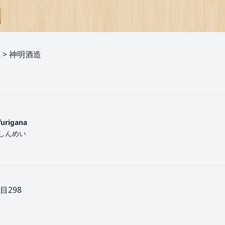
県
>
神明酒造
furigana
しんめい
298