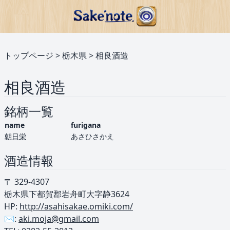
トップページ
>
栃木県
>
相良酒造
相良酒造
銘柄一覧
name
furigana
朝日栄
あさひさかえ
酒造情報
〒 329-4307
栃木県下都賀郡岩舟町大字静3624
HP:
http://asahisakae.omiki.com/
✉️:
aki.moja@gmail.com