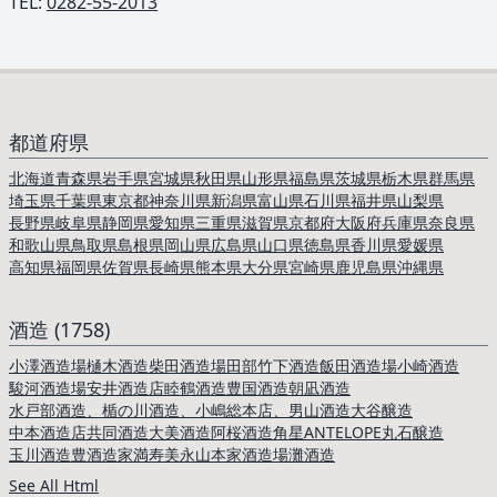
TEL: ︎
0282-55-2013
都道府県
北海道
青森県
岩手県
宮城県
秋田県
山形県
福島県
茨城県
栃木県
群馬県
埼玉県
千葉県
東京都
神奈川県
新潟県
富山県
石川県
福井県
山梨県
長野県
岐阜県
静岡県
愛知県
三重県
滋賀県
京都府
大阪府
兵庫県
奈良県
和歌山県
鳥取県
島根県
岡山県
広島県
山口県
徳島県
香川県
愛媛県
高知県
福岡県
佐賀県
長崎県
熊本県
大分県
宮崎県
鹿児島県
沖縄県
酒造 (1758)
小澤酒造場
樋木酒造
柴田酒造場
田部竹下酒造
飯田酒造場
小崎酒造
駿河酒造場
安井酒造店
睦鶴酒造
豊国酒造
朝凪酒造
水戸部酒造、楯の川酒造、小嶋総本店、男山酒造
大谷醸造
中本酒造店
共同酒造
大美酒造
阿桜酒造
角星
ANTELOPE
丸石醸造
玉川酒造
豊酒造
家満寿美
永山本家酒造場
灘酒造
See All Html