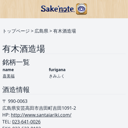
トップページ
>
広島県
>
有木酒造場
有木酒造場
銘柄一覧
name
furigana
喜美福
きみふく
酒造情報
〒 990-0063
広島県安芸高田市吉田町吉田1091-2
HP:
http://www.santaiariki.com/
TEL: ︎
023-641-0026