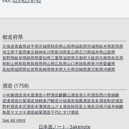
FAX:
023-622-8192
都道府県
北海道
青森県
岩手県
宮城県
秋田県
山形県
福島県
茨城県
栃木県
群馬県
埼玉県
千葉県
東京都
神奈川県
新潟県
富山県
石川県
福井県
山梨県
長野県
岐阜県
静岡県
愛知県
三重県
滋賀県
京都府
大阪府
兵庫県
奈良県
和歌山県
鳥取県
島根県
岡山県
広島県
山口県
徳島県
香川県
愛媛県
高知県
福岡県
佐賀県
長崎県
熊本県
大分県
宮崎県
鹿児島県
沖縄県
酒造 (1758)
小布施酒造
清水屋酒造
小野酒造
麒麟山酒造
喜久司酒造
西の誉銘醸
渡邊酒造
白菊酒造
旭鶴
漆戸醸造
分福酒造
旭鳳酒造
喜多酒造
勲碧酒造
野村酒造
本庄酒造
本灘酒造
はざま酒造
秋田富士酒造店
桃川
坂井銘醸
角星
ヤヱガキ酒造
綾菊酒造
千代むすび酒造
See All Html
日本酒ノート - Sakenote