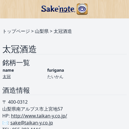
トップページ
>
山梨県
>
太冠酒造
太冠酒造
銘柄一覧
name
furigana
太冠
たいかん
酒造情報
〒 400-0312
山梨県南アルプス市上宮地57
HP:
http://www.taikan-y.co.jp/
✉️:
sake@taikan-y.co.jp