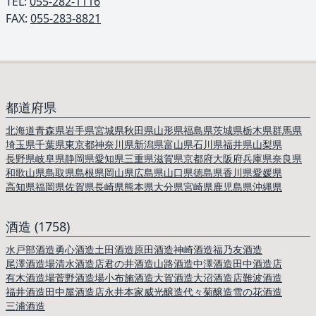
TEL: ︎
055-282-1116
FAX:
055-283-8821
都道府県
北海道
青森県
岩手県
宮城県
秋田県
山形県
福島県
茨城県
栃木県
群馬県
埼玉県
千葉県
東京都
神奈川県
新潟県
富山県
石川県
福井県
山梨県
長野県
岐阜県
静岡県
愛知県
三重県
滋賀県
京都府
大阪府
兵庫県
奈良県
和歌山県
鳥取県
島根県
岡山県
広島県
山口県
徳島県
香川県
愛媛県
高知県
福岡県
佐賀県
長崎県
熊本県
大分県
宮崎県
鹿児島県
沖縄県
酒造 (1758)
水戸部酒造
勇心酒造
土田酒造
原田酒造
神崎酒造
福乃友酒造
尾澤酒造場
清水酒造店
君の井酒造
山路酒造
中澤酒造
田中酒造店
有木酒造場
菅野酒造場
小布施酒造
大賀酒造
大沼酒造店
難波酒造
福井酒造
田中屋酒造店
永井本家
威光醸造
代々菊醸造
雪の花酒造
三浦酒造