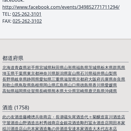
facebook:
http://www.facebook.com/events/349852771711294/
TEL: ︎
025-262-3101
FAX:
025-262-3102
都道府県
北海道
青森県
岩手県
宮城県
秋田県
山形県
福島県
茨城県
栃木県
群馬県
埼玉県
千葉県
東京都
神奈川県
新潟県
富山県
石川県
福井県
山梨県
長野県
岐阜県
静岡県
愛知県
三重県
滋賀県
京都府
大阪府
兵庫県
奈良県
和歌山県
鳥取県
島根県
岡山県
広島県
山口県
徳島県
香川県
愛媛県
高知県
福岡県
佐賀県
長崎県
熊本県
大分県
宮崎県
鹿児島県
沖縄県
酒造 (1758)
此の友酒造
藤﨑摠兵衛商店・長瀞蔵
矢尾酒造
代々菊醸造
富川酒造店
守屋酒造
山野酒造
吉村秀雄商店
金銀花酒造
剛烈冨永酒造店
岡田本家
稲川酒造店
山忠本家酒造
亀の井酒造
安達本家酒造
大木代吉本店