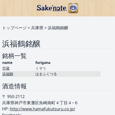
トップページ
>
兵庫県
>
浜福鶴銘醸
浜福鶴銘醸
銘柄一覧
name
furigana
空蔵
くぞう
浜福鶴
はまふくつる
酒造情報
〒 950-2112
兵庫県神戸市東灘区魚崎南町４丁目４−６
HP:
http://www.hamafukutsuru.co.jp/