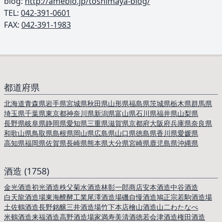
blog:
http://ameblo.jp/toshimaya-blog/
TEL: ︎
042-391-0601
FAX:
042-391-1983
都道府県
北海道
青森県
岩手県
宮城県
秋田県
山形県
福島県
茨城県
栃木県
群馬県
埼玉県
千葉県
東京都
神奈川県
新潟県
富山県
石川県
福井県
山梨県
長野県
岐阜県
静岡県
愛知県
三重県
滋賀県
京都府
大阪府
兵庫県
奈良県
和歌山県
鳥取県
島根県
岡山県
広島県
山口県
徳島県
香川県
愛媛県
高知県
福岡県
佐賀県
長崎県
熊本県
大分県
宮崎県
鹿児島県
沖縄県
酒造 (1758)
金光酒造
初光酒造
秩父菊水酒造
林彰一郎商店
安本酒造
中谷酒造
白天龍酒造場
東海醗酵工業
尾澤酒造場
磯自慢酒造
鳩正宗
若駒酒造場
土佐鶴酒造
長野銘醸
三井酒造場
竹下本店
檜山酒造
山二わたなべ
米鶴酒造
来福酒造
高野酒造場
家満寿美
清酒徳若
会津酒造
権田酒造