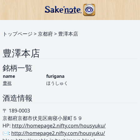
トップページ
>
京都府
>
豊澤本店
豊澤本店
銘柄一覧
name
furigana
豊祝
ほうしゅく
酒造情報
〒 189-0003
京都府京都市伏見区南寝小屋町５９
HP:
http://homepage2.nifty.com/housyuku/
✉️:
http://homepage2.nifty.com/housyuku/