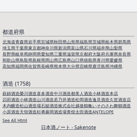
都道府県
北海道
青森県
岩手県
宮城県
秋田県
山形県
福島県
茨城県
栃木県
群馬県
埼玉県
千葉県
東京都
神奈川県
新潟県
富山県
石川県
福井県
山梨県
長野県
岐阜県
静岡県
愛知県
三重県
滋賀県
京都府
大阪府
兵庫県
奈良県
和歌山県
鳥取県
島根県
岡山県
広島県
山口県
徳島県
香川県
愛媛県
高知県
福岡県
佐賀県
長崎県
熊本県
大分県
宮崎県
鹿児島県
沖縄県
酒造 (1758)
萩錦酒造
榮川酒造
喜多酒造
中川酒造
都美人酒造
小林酒造本店
苅田酒造
小林酒造
山川酒造
若乃井酒造
松岡酒造
逸見酒造
久世酒造店
木内醸造
松山酒造場
石鎚酒造
株式会社越後鶴亀
いそのさわ
舞鶴酒造
小原酒造
天領酒造
杉勇蕨岡酒造場
青煌
太田酒造
ANTELOPE
See All Html
日本酒ノート - Sakenote