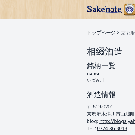
トップページ
>
京都
相綴酒造
銘柄一覧
name
いづみ川
酒造情報
〒 619-0201
京都府木津川市山城町綺
blog:
http://blogs.y
TEL: ︎
0774-86-3013