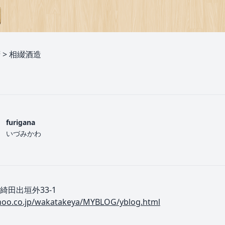
府
>
相綴酒造
furigana
いづみかわ
田出垣外33-1
ahoo.co.jp/wakatakeya/MYBLOG/yblog.html