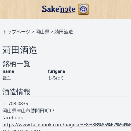
トップページ
>
岡山県
>
苅田酒造
苅田酒造
銘柄一覧
name
furigana
諸白
もろはく
酒造情報
〒 708-0835
岡山県津山市勝間田町17
facebook:
https://www.facebook.com/pages/%E8%8B%85%E7%94