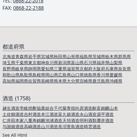
TEL: ︎
0868-22-2018
FAX:
0868-22-2188
都道府県
北海道
青森県
岩手県
宮城県
秋田県
山形県
福島県
茨城県
栃木県
群馬県
埼玉県
千葉県
東京都
神奈川県
新潟県
富山県
石川県
福井県
山梨県
長野県
岐阜県
静岡県
愛知県
三重県
滋賀県
京都府
大阪府
兵庫県
奈良県
和歌山県
鳥取県
島根県
岡山県
広島県
山口県
徳島県
香川県
愛媛県
高知県
福岡県
佐賀県
長崎県
熊本県
大分県
宮崎県
鹿児島県
沖縄県
酒造 (1758)
越生酒造
壱岐焼酎協業組合
千代菊
青煌
向原酒造
酔富銘醸
山本
土佐鶴酒造
吉村酒造
本江酒造
富久娘酒造
永山酒造
源平酒造
仁井田本家
八重寿銘醸
池浦酒造
天領酒造
明利酒類
麓井酒造
与謝娘酒造
高嶋酒造
山川酒造
長沼
萱島酒造
晴雲酒造
See All Html