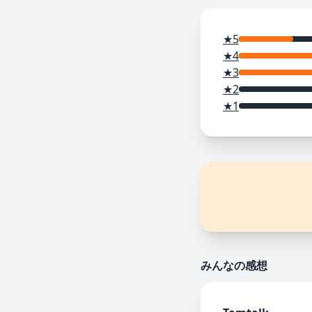
★5
★4
★3
★2
★1
みんなの感想