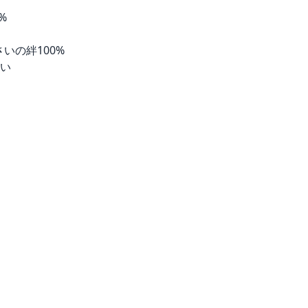
%
 さいの絆100%
い