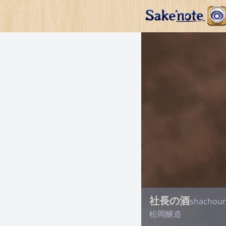
社長の酒
shachou
松岡醸造