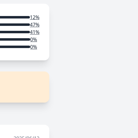
12%
47%
41%
0%
0%