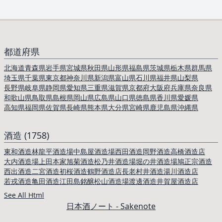
都道府県
北海道
青森県
岩手県
宮城県
秋田県
山形県
福島県
茨城県
栃木県
群馬県
埼玉県
千葉県
東京都
神奈川県
新潟県
富山県
石川県
福井県
山梨県
長野県
岐阜県
静岡県
愛知県
三重県
滋賀県
京都府
大阪府
兵庫県
奈良県
和歌山県
鳥取県
島根県
岡山県
広島県
山口県
徳島県
香川県
愛媛県
高知県
福岡県
佐賀県
長崎県
熊本県
大分県
宮崎県
鹿児島県
沖縄県
酒造 (1758)
東和酒造
林龍平酒造場
中島屋酒造場
西田酒造
岡野酒造
高橋酒造店
大内酒造場
上田本家
旭菊酒造
松乃井酒造場
堀の井酒造場
鳩正宗酒造
西出酒造
二宮酒造
初桜酒造
鶴野酒造店
長老
村井酒造
湯川酒造店
若戎酒造
亀田酒造
江田島銘醸
松山酒造場
渡邊酒造
井賀屋酒造店
See All Html
日本酒ノート - Sakenote