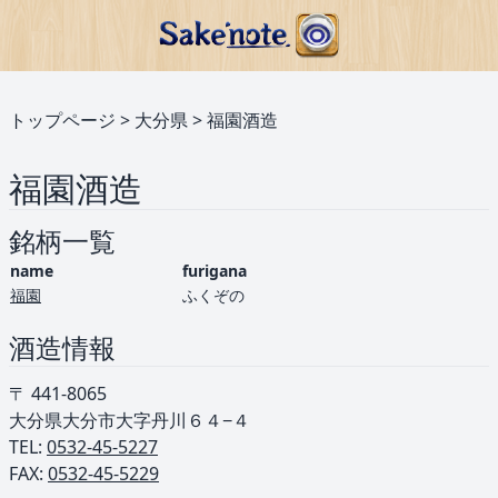
トップページ
>
大分県
>
福園酒造
福園酒造
銘柄一覧
name
furigana
福園
ふくぞの
酒造情報
〒 441-8065
大分県大分市大字丹川６４−４
TEL: ︎
0532-45-5227
FAX:
0532-45-5229