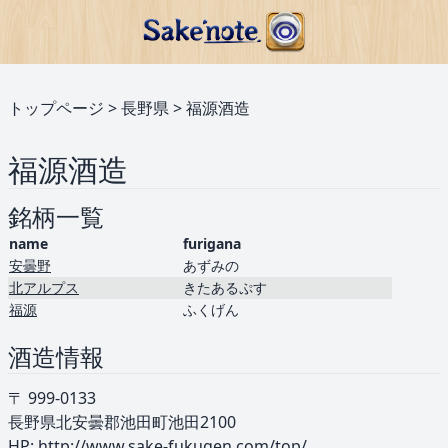
トップページ
>
長野県
>
福源酒造
福源酒造
銘柄一覧
name
furigana
安曇野
あずみの
北アルプス
きたあるぷす
福源
ふくげん
酒造情報
〒 999-0133
長野県北安曇郡池田町池田2100
HP:
http://www.sake-fukugen.com/top/