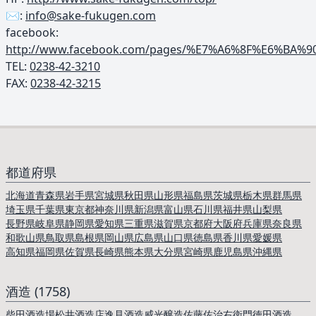
✉️:
info@sake-fukugen.com
facebook:
http://www.facebook.com/pages/%E7%A6%8F%E6%BA
TEL: ︎
0238-42-3210
FAX:
0238-42-3215
都道府県
北海道
青森県
岩手県
宮城県
秋田県
山形県
福島県
茨城県
栃木県
群馬県
埼玉県
千葉県
東京都
神奈川県
新潟県
富山県
石川県
福井県
山梨県
長野県
岐阜県
静岡県
愛知県
三重県
滋賀県
京都府
大阪府
兵庫県
奈良県
和歌山県
鳥取県
島根県
岡山県
広島県
山口県
徳島県
香川県
愛媛県
高知県
福岡県
佐賀県
長崎県
熊本県
大分県
宮崎県
鹿児島県
沖縄県
酒造 (1758)
柴田酒造場
松井酒造店
逸見酒造
威光醸造
佐藤佐治右衛門
徳田酒造