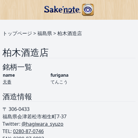
トップページ
>
福島県
>
柏木酒造店
柏木酒造店
銘柄一覧
name
furigana
天香
てんこう
酒造情報
〒 306‐0433
福島県会津若松市相生町7-37
Twitter:
@hagiwara_syuzo
TEL: ︎
0280-87-0746