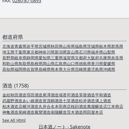
FAX:
0280-87-0893
都道府県
北海道
青森県
岩手県
宮城県
秋田県
山形県
福島県
茨城県
栃木県
群馬県
埼玉県
千葉県
東京都
神奈川県
新潟県
富山県
石川県
福井県
山梨県
長野県
岐阜県
静岡県
愛知県
三重県
滋賀県
京都府
大阪府
兵庫県
奈良県
和歌山県
鳥取県
島根県
岡山県
広島県
山口県
徳島県
香川県
愛媛県
高知県
福岡県
佐賀県
長崎県
熊本県
大分県
宮崎県
鹿児島県
沖縄県
酒造 (1758)
金紋秋田酒造
窪田酒造
尾澤酒造場
君司酒造
芙蓉酒造
平和酒造
武蔵野酒造
あい娘酒造
賀茂鶴酒造
七笑酒造
松井酒造
溝上酒造
柏木酒造店
横河酒造
丸井合名
本田商店
桜顔酒造
萬屋醸造店
江本商店
神亀酒造
尾崎酒造
鳳鸞酒造
南陽醸造
茨木酒造
岡田屋本店
See All Html
日本酒ノート - Sakenote