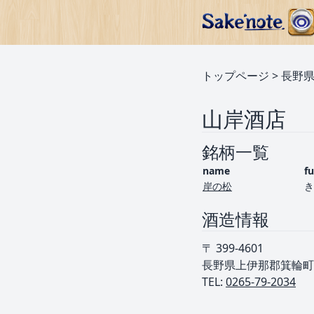
トップページ
>
長野
山岸酒店
銘柄一覧
name
f
岸の松
き
酒造情報
〒 399-4601
長野県上伊那郡箕輪町大
TEL: ︎
0265-79-2034