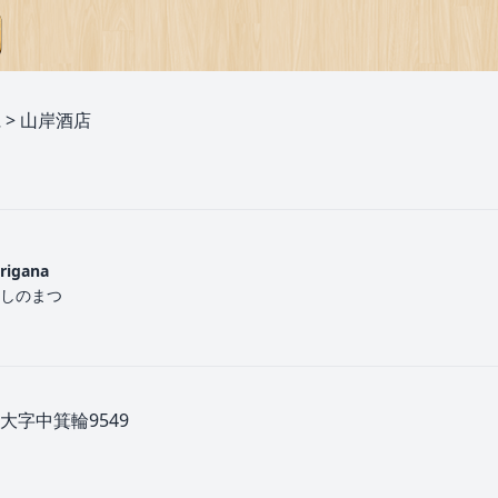
県
>
山岸酒店
urigana
しのまつ
字中箕輪9549