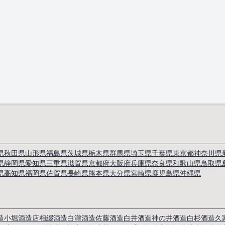
県
秋田県
山形県
福島県
茨城県
栃木県
群馬県
埼玉県
千葉県
東京都
神奈川県
県
静岡県
愛知県
三重県
滋賀県
京都府
大阪府
兵庫県
奈良県
和歌山県
鳥取県
県
高知県
福岡県
佐賀県
長崎県
熊本県
大分県
宮崎県
鹿児島県
沖縄県
造
小堀酒造店
相綴酒造
白瀧酒造
佐藤酒造
白井酒造
神の井酒造
白杉酒造
久