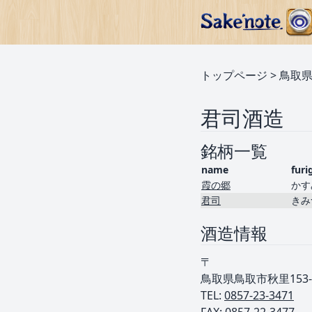
トップページ
>
鳥取
君司酒造
銘柄一覧
name
furi
霞の郷
かす
君司
きみ
酒造情報
〒
鳥取県鳥取市秋里153-
TEL: ︎
0857-23-3471