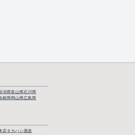
新潟県
富山県
石川県
島根県
岡山県
広島県
本店
タカハシ酒造