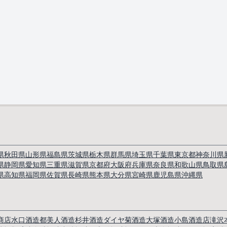
県
秋田県
山形県
福島県
茨城県
栃木県
群馬県
埼玉県
千葉県
東京都
神奈川県
県
静岡県
愛知県
三重県
滋賀県
京都府
大阪府
兵庫県
奈良県
和歌山県
鳥取県
県
高知県
福岡県
佐賀県
長崎県
熊本県
大分県
宮崎県
鹿児島県
沖縄県
商店
水口酒造
都美人酒造
杉井酒造
ダイヤ菊酒造
大塚酒造
小島酒造店
滝沢