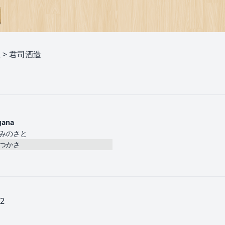
県
>
君司酒造
gana
みのさと
つかさ
2