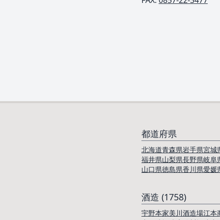
FAX:
0857-22-3477
都道府県
北海道
青森県
岩手県
宮城
福井県
山梨県
長野県
岐阜
山口県
徳島県
香川県
愛媛
酒造 (1758)
宇野本家
美川酒造場
江本