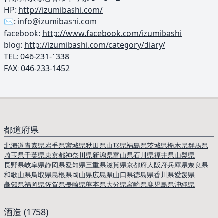
HP:
http://izumibashi.com/
✉️:
info@izumibashi.com
facebook:
http://www.facebook.com/izumibashi
blog:
http://izumibashi.com/category/diary/
TEL: ︎
046-231-1338
FAX:
046-233-1452
都道府県
北海道
青森県
岩手県
宮城県
秋田県
山形県
福島県
茨城県
栃木県
群馬県
埼玉県
千葉県
東京都
神奈川県
新潟県
富山県
石川県
福井県
山梨県
長野県
岐阜県
静岡県
愛知県
三重県
滋賀県
京都府
大阪府
兵庫県
奈良県
和歌山県
鳥取県
島根県
岡山県
広島県
山口県
徳島県
香川県
愛媛県
高知県
福岡県
佐賀県
長崎県
熊本県
大分県
宮崎県
鹿児島県
沖縄県
酒造 (1758)