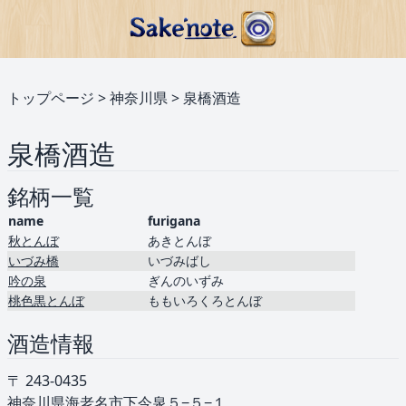
トップページ
>
神奈川県
>
泉橋酒造
泉橋酒造
銘柄一覧
name
furigana
秋とんぼ
あきとんぼ
いづみ橋
いづみばし
吟の泉
ぎんのいずみ
桃色黒とんぼ
ももいろくろとんぼ
酒造情報
〒 243-0435
神奈川県海老名市下今泉５−５−１