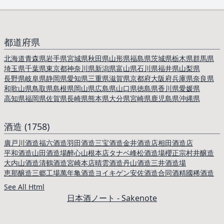
都道府県
北海道
青森県
岩手県
宮城県
秋田県
山形県
福島県
茨城県
栃木県
群馬県
埼玉県
千葉県
東京都
神奈川県
新潟県
富山県
石川県
福井県
山梨県
長野県
岐阜県
静岡県
愛知県
三重県
滋賀県
京都府
大阪府
兵庫県
奈良県
和歌山県
鳥取県
島根県
岡山県
広島県
山口県
徳島県
香川県
愛媛県
高知県
福岡県
佐賀県
長崎県
熊本県
大分県
宮崎県
鹿児島県
沖縄県
酒造 (1758)
廣戸川酒造
福六酒造
羽田酒造
三宝酒造
金井酒造店
相田酒造店
平和酒造
山田酒造場
醉心山根本店
タナベ
峰松酒造場
櫻正宗
村井醸造
大内山酒造
清鶴酒造
宮崎本店
晴雲酒造
丹山酒造
三井酒造場
恵那醸造三郷工場
萬年亀酒造
ヨイキゲン
安佐酒造
合同酒精
國稀酒造
See All Html
日本酒ノート - Sakenote