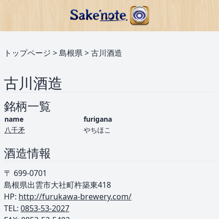
トップページ
>
島根県
>
古川酒造
古川酒造
銘柄一覧
name
furigana
八千矛
やちほこ
酒造情報
〒 699-0701
島根県出雲市大社町杵築東418
HP:
http://furukawa-brewery.com/
TEL: ︎
0853-53-2027