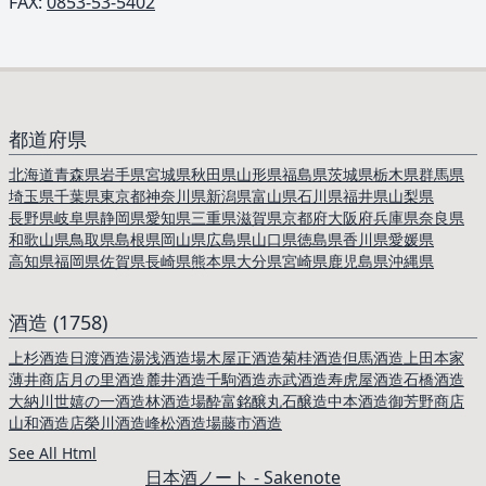
FAX:
0853-53-5402
都道府県
北海道
青森県
岩手県
宮城県
秋田県
山形県
福島県
茨城県
栃木県
群馬県
埼玉県
千葉県
東京都
神奈川県
新潟県
富山県
石川県
福井県
山梨県
長野県
岐阜県
静岡県
愛知県
三重県
滋賀県
京都府
大阪府
兵庫県
奈良県
和歌山県
鳥取県
島根県
岡山県
広島県
山口県
徳島県
香川県
愛媛県
高知県
福岡県
佐賀県
長崎県
熊本県
大分県
宮崎県
鹿児島県
沖縄県
酒造 (1758)
上杉酒造
日渡酒造
湯浅酒造場
木屋正酒造
菊桂酒造
但馬酒造
上田本家
薄井商店
月の里酒造
麓井酒造
千駒酒造
赤武酒造
寿虎屋酒造
石橋酒造
大納川
世嬉の一酒造
林酒造場
酔富銘醸
丸石醸造
中本酒造
御芳野商店
山和酒造店
榮川酒造
峰松酒造場
藤市酒造
See All Html
日本酒ノート - Sakenote