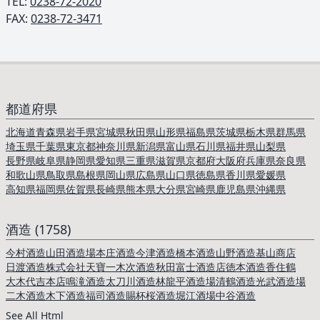
TEL: ︎
0238-72-2020
FAX:
0238-72-3471
都道府県
北海道
青森県
岩手県
宮城県
秋田県
山形県
福島県
茨城県
栃木県
群馬県
埼玉県
千葉県
東京都
神奈川県
新潟県
富山県
石川県
福井県
山梨県
長野県
岐阜県
静岡県
愛知県
三重県
滋賀県
京都府
大阪府
兵庫県
奈良県
和歌山県
鳥取県
島根県
岡山県
広島県
山口県
徳島県
香川県
愛媛県
高知県
福岡県
佐賀県
長崎県
熊本県
大分県
宮崎県
鹿児島県
沖縄県
酒造 (1758)
今村酒造
山田酒造場
本庄酒造
今津酒造
橋本酒造
山野酒造
基山商店
日渡酒造
株式会社天寶一
木次酒造
秋田富士酒造店
徳本酒造
香住鶴
大木代吉本店
鳴滝酒造
太刀川酒造
林龍平酒造場
清鶴酒造
光武酒造場
二木酒造
木下酒造
福司酒造
賜杯桜酒造
堀江酒場
中谷酒造
See All Html