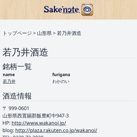
トップページ
>
山形県
>
若乃井酒造
若乃井酒造
銘柄一覧
name
furigana
若乃井
わかのい
酒造情報
〒 999-0601
山形県西置賜郡飯豊町中947-3
HP:
http://www.wakanoi.jp/
blog:
http://plaza.rakuten.co.jp/wakanoi/