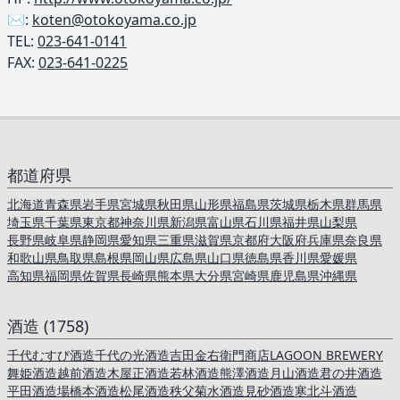
✉️:
koten@otokoyama.co.jp
TEL: ︎
023-641-0141
FAX:
023-641-0225
都道府県
北海道
青森県
岩手県
宮城県
秋田県
山形県
福島県
茨城県
栃木県
群馬県
埼玉県
千葉県
東京都
神奈川県
新潟県
富山県
石川県
福井県
山梨県
長野県
岐阜県
静岡県
愛知県
三重県
滋賀県
京都府
大阪府
兵庫県
奈良県
和歌山県
鳥取県
島根県
岡山県
広島県
山口県
徳島県
香川県
愛媛県
高知県
福岡県
佐賀県
長崎県
熊本県
大分県
宮崎県
鹿児島県
沖縄県
酒造 (1758)
千代むすび酒造
千代の光酒造
吉田金右衛門商店
LAGOON BREWERY
舞姫酒造
越前酒造
木屋正酒造
若林酒造
熊澤酒造
月山酒造
君の井酒造
平田酒造場
橋本酒造
松尾酒造
秩父菊水酒造
見砂酒造
寒北斗酒造