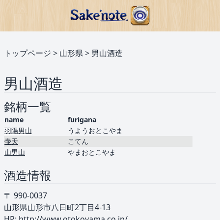
トップページ
>
山形県
>
男山酒造
男山酒造
銘柄一覧
name
furigana
羽陽男山
うようおとこやま
壷天
こてん
山男山
やまおとこやま
酒造情報
〒 990-0037
山形県山形市八日町2丁目4-13
HP:
http://www.otokoyama.co.jp/