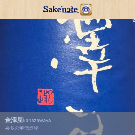
金澤屋
kanazawaya
喜多の華酒造場