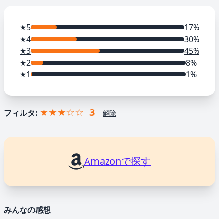
★5
17%
★4
30%
★3
45%
★2
8%
★1
1%
★★★☆☆
3
フィルタ:
解除
Amazonで探す
みんなの感想