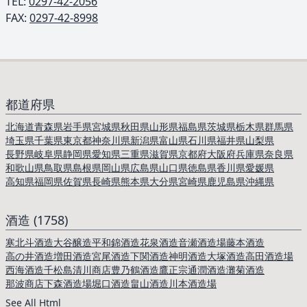
TEL: ︎
0297-42-2056
FAX:
0297-42-8998
都道府県
北海道
青森県
岩手県
宮城県
秋田県
山形県
福島県
茨城県
栃木県
群馬県
埼玉県
千葉県
東京都
神奈川県
新潟県
富山県
石川県
福井県
山梨県
長野県
岐阜県
静岡県
愛知県
三重県
滋賀県
京都府
大阪府
兵庫県
奈良県
和歌山県
鳥取県
島根県
岡山県
広島県
山口県
徳島県
香川県
愛媛県
高知県
福岡県
佐賀県
長崎県
熊本県
大分県
宮崎県
鹿児島県
沖縄県
酒造 (1758)
寒北斗酒造
大谷醸造
平和錦酒造
花泉酒造
音瀬酒造場
藤本酒造
高の井酒造
増田酒造
宮尾酒造
下関酒造
神明酒造
大塚酒造
高田酒造場
西海酒造
千松島
清川商店
豊乃鶴酒造
鷹正宗
通潤酒造
灘菊酒造
那波商店
下森酒造場
堀口酒造
畠山酒造
川本酒造場
See All Html