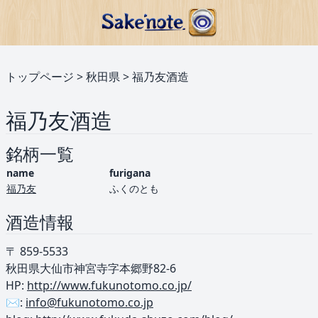
トップページ
>
秋田県
>
福乃友酒造
福乃友酒造
銘柄一覧
name
furigana
福乃友
ふくのとも
酒造情報
〒 859-5533
秋田県大仙市神宮寺字本郷野82-6
HP:
http://www.fukunotomo.co.jp/
✉️:
info@fukunotomo.co.jp