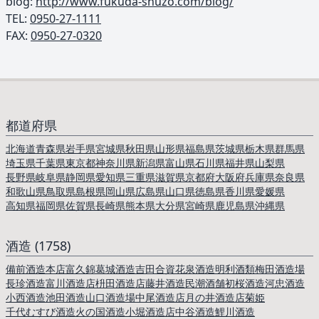
blog:
http://www.fukuda-shuzo.com/blog/
TEL: ︎
0950-27-1111
FAX:
0950-27-0320
都道府県
北海道
青森県
岩手県
宮城県
秋田県
山形県
福島県
茨城県
栃木県
群馬県
埼玉県
千葉県
東京都
神奈川県
新潟県
富山県
石川県
福井県
山梨県
長野県
岐阜県
静岡県
愛知県
三重県
滋賀県
京都府
大阪府
兵庫県
奈良県
和歌山県
鳥取県
島根県
岡山県
広島県
山口県
徳島県
香川県
愛媛県
高知県
福岡県
佐賀県
長崎県
熊本県
大分県
宮崎県
鹿児島県
沖縄県
酒造 (1758)
備前酒造本店
富久錦
葛城酒造
吉田合資
花泉酒造
明利酒類
梅田酒造場
長珍酒造
富川酒造店
枡田酒造店
藤井酒造
民潮酒舗
初桜酒造
河忠酒造
小西酒造
池田酒造
山口酒造場
中尾酒造店
月の井酒造店
菊姫
千代むすび酒造
火の国酒造
小堀酒造店
中谷酒造
鯉川酒造