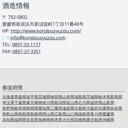
酒造情報
〒 792-0802
愛媛県新居浜市新須賀町1丁目11番46号
HP:
http://www.kondousyuzou.com/
✉️:
info@kondousyuzou.com
TEL: ︎
0897-33-1177
FAX:
0897-37-3351
都道府県
北海道
青森県
岩手県
宮城県
秋田県
山形県
福島県
茨城県
栃木県
群馬県
埼玉県
千葉県
東京都
神奈川県
新潟県
富山県
石川県
福井県
山梨県
長野県
岐阜県
静岡県
愛知県
三重県
滋賀県
京都府
大阪府
兵庫県
奈良県
和歌山県
鳥取県
島根県
岡山県
広島県
山口県
徳島県
香川県
愛媛県
高知県
福岡県
佐賀県
長崎県
熊本県
大分県
宮崎県
鹿児島県
沖縄県