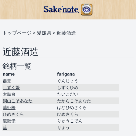
トップページ
>
愛媛県
>
近藤酒造
近藤酒造
銘柄一覧
name
furigana
群青
ぐんじょう
しずく媛
しずくひめ
太鼓台
たいこだい
銅山こそあなた
たからこそあなた
華姫桜
はなひめさくら
ひめさくら
ひめさくら
龍鼓伝
りゅうこでん
涼
りょう