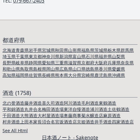
TEL: ︎
079-667-2403
都道府県
北海道
青森県
岩手県
宮城県
秋田県
山形県
福島県
茨城県
栃木県
群馬県
埼玉県
千葉県
東京都
神奈川県
新潟県
富山県
石川県
福井県
山梨県
長野県
岐阜県
静岡県
愛知県
三重県
滋賀県
京都府
大阪府
兵庫県
奈良県
和歌山県
鳥取県
島根県
岡山県
広島県
山口県
徳島県
香川県
愛媛県
高知県
福岡県
佐賀県
長崎県
熊本県
大分県
宮崎県
鹿児島県
沖縄県
酒造 (1758)
北の誉酒造
藤井酒造
喜久司酒造
阿川酒造
毛利酒造
東鶴酒造
平和錦酒造
丸井合名
梅田酒造場
東洋自慢酒造
浦川酒造
土佐鶴酒造
千田酒造
大熊酒造
大村屋酒造場
奥藤商事
菊水醸造店
麻原酒造
村井酒造
上田本家
長沼合名
宮坂酒造店
京姫酒造
井手酒造
四家酒造店
See All Html
日本酒ノート - Sakenote