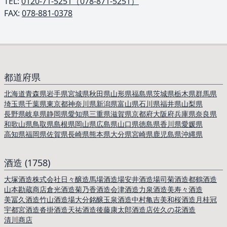
TEL: ︎
0120-71-5251（078-871-5251）
FAX:
078-881-0378
都道府県
北海道
青森県
岩手県
宮城県
秋田県
山形県
福島県
茨城県
栃木県
群馬県
埼玉県
千葉県
東京都
神奈川県
新潟県
富山県
石川県
福井県
山梨県
長野県
岐阜県
静岡県
愛知県
三重県
滋賀県
京都府
大阪府
兵庫県
奈良県
和歌山県
鳥取県
島根県
岡山県
広島県
山口県
徳島県
香川県
愛媛県
高知県
福岡県
佐賀県
長崎県
熊本県
大分県
宮崎県
鹿児島県
沖縄県
酒造 (1758)
大塚酒造株式会社
日々醸造
馬場酒造場
安井酒造場
司菊酒造
都鶴酒造
山本勘蔵商店
倉光酒造
菊乃香酒造
会津酒造
力泉酒造
美寿々酒造
美冨久酒造
竹山酒造場
大分銘醸
玉泉酒造
中村亀吉
美和桜酒造
月桂冠
宇都宮酒造
沓掛酒造
天祐酒造
後藤康太郎酒造店
佐久の花酒造
清川商店