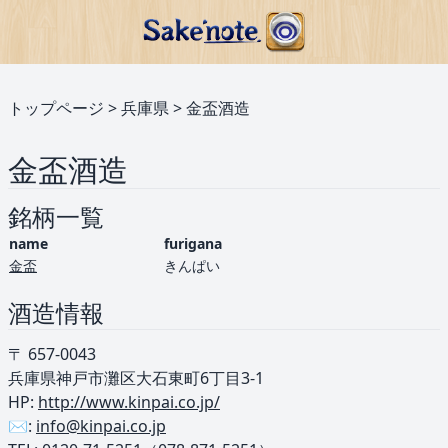
トップページ
>
兵庫県
>
金盃酒造
金盃酒造
銘柄一覧
name
furigana
金盃
きんぱい
酒造情報
〒 657-0043
兵庫県神戸市灘区大石東町6丁目3-1
HP:
http://www.kinpai.co.jp/
✉️:
info@kinpai.co.jp