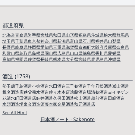
都道府県
北海道
青森県
岩手県
宮城県
秋田県
山形県
福島県
茨城県
栃木県
群馬県
埼玉県
千葉県
東京都
神奈川県
新潟県
富山県
石川県
福井県
山梨県
長野県
岐阜県
静岡県
愛知県
三重県
滋賀県
京都府
大阪府
兵庫県
奈良県
和歌山県
鳥取県
島根県
岡山県
広島県
山口県
徳島県
香川県
愛媛県
高知県
福岡県
佐賀県
長崎県
熊本県
大分県
宮崎県
鹿児島県
沖縄県
酒造 (1758)
勢玉
磯千鳥酒造
小掠酒造
水田酒造
三千鶴酒造
千年乃松酒造
嵐山酒造
椎名酒造店
秩父菊水酒造
佐々木本店
遠藤酒造場
清鶴酒造
ヨイキゲン
花清水
町田酒造店
細井酒造
久保田酒造
松山酒造
越前酒造
田嶋酒造
水頭酒造場
泉金酒造
須藤本家
金星酒造
秋元酒造店
See All Html
日本酒ノート - Sakenote